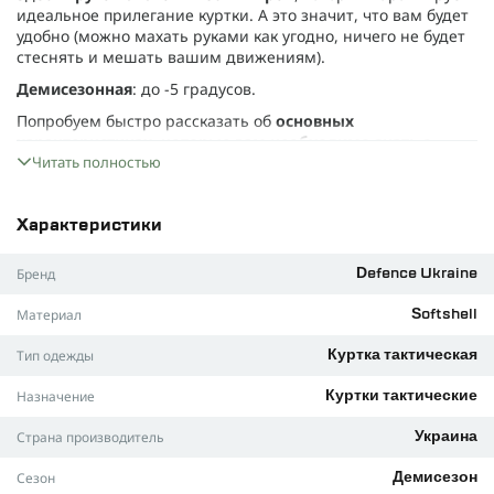
идеальное прилегание куртки. А это значит, что вам будет
удобно (можно махать руками как угодно, ничего не будет
стеснять и мешать вашим движениям).
Демисезонная
: до -5 градусов.
Попробуем быстро рассказать об
основных
характеристиках, которые вам необходимо знать о
"Хантер"
Читать полностью
:
Встроенная
полиуретановая мембрана
и
водонепроницаемый материал гарантируют отличную
Характеристики
защиту от дождя, снега и ветра. Ни один зонтик не
защитит от промокания так, как эта куртка.
Бренд
Defence Ukraine
Софтшелл технология
, которая защищает от ветра и
влаги. Когда на улице плохая погода, обычные куртки
Материал
Softshell
быстро напитывается влагой, что может привести к
промерзанию всего тела. Однако благодаря софтшеллу,
Тип одежды
Куртка тактическая
куртка остается сухой в течение длительного времени.
Сухая куртка - сухой вы.
Назначение
Куртки тактические
Здесь
отличное теплоудержание
. Внутренний
Страна производитель
Украина
флисовый слой, который входит в состав материала, не
позволит вам ощущать холода, так как он удерживает
Сезон
Демисезон
тепло вашего тела и выводит излишнюю влагу. Носить