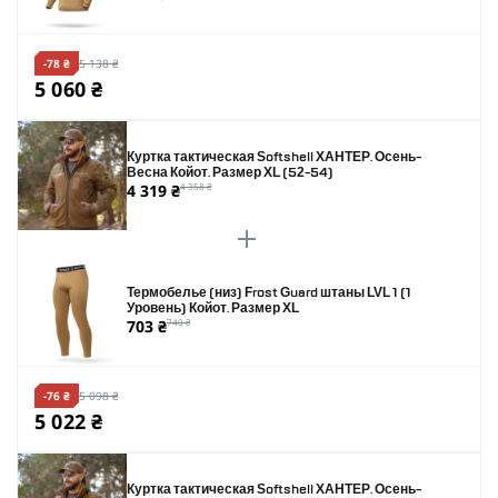
-78 ₴
5 138 ₴
5 060 ₴
Куртка тактическая Softshell ХАНТЕР. Осень-
Весна Койот. Размер XL (52-54)
4 319 ₴
4 358 ₴
Термобелье (низ) Frost Guard штаны LVL 1 (1
Уровень) Койот. Размер XL
703 ₴
740 ₴
-76 ₴
5 098 ₴
5 022 ₴
Куртка тактическая Softshell ХАНТЕР. Осень-