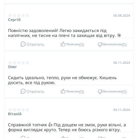
05.08.2024
Сергій
Повністю задоволений! Легко закидається під
наплічник, не тисне на плечі та захищає від вітру. 🎯
0
0
Ответить
Полезно
Бесполезно
06.11.2024
Олег
Сидить ідеально, тепло, рухи не обмежує. Кишень
досить, все під рукою.
0
0
Ответить
Полезно
Бесполезно
03.11.2024
Віталій
Справжній топчик 👍 Під дощем не змок, руки вільні, а
форма виглядає круто. Тепер не боюсь різкого вітру.