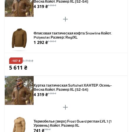
Весна Койот. Размер XL (52-54)
4 319 ₴
4 358 ₴
Флисовая тактическая кофта Snowline Койот.
Polyester. Размер: Reg/XL
1 292 ₴
1 360 ₴
-107 ₴
5 718 ₴
5 611 ₴
Куртка тактическая Softshell ХАНТЕР. Осень-
Весна Койот. Размер XL (52-54)
4 319 ₴
4 358 ₴
Термобелье (верх) Frost Guard реглан LVL 1 (1
Уровень) Койот. Размер XL
741 ₴
780 ₴