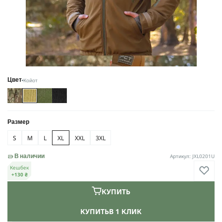
Койот
Цвет
Размер
S
M
L
XL
XXL
3XL
Артикул: JXL0201U
В наличии
Кешбек
+130 ₴
КУПИТЬ
КУПИТЬ
В 1 КЛИК