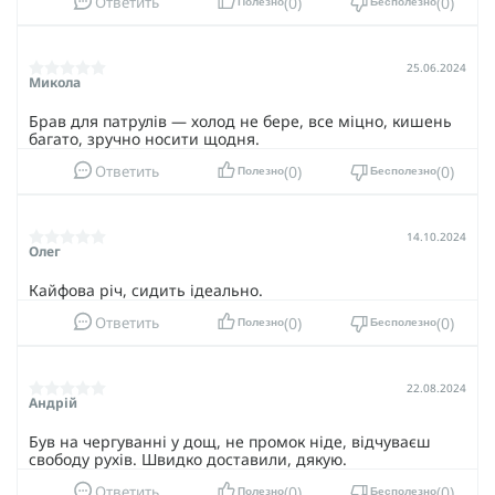
0
0
Ответить
Полезно
Бесполезно
25.06.2024
Микола
Брав для патрулів — холод не бере, все міцно, кишень
багато, зручно носити щодня.
0
0
Ответить
Полезно
Бесполезно
14.10.2024
Олег
Кайфова річ, сидить ідеально.
0
0
Ответить
Полезно
Бесполезно
22.08.2024
Андрій
Був на чергуванні у дощ, не промок ніде, відчуваєш
свободу рухів. Швидко доставили, дякую.
0
0
Ответить
Полезно
Бесполезно