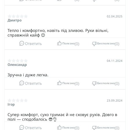
02.04.2025
Дмитро
Тепло і комфортно, навіть під зливою. Рухи вільні,
справжній кайф 😊
0
0
Ответить
Полезно
Бесполезно
04.11.2024
Олександр
Зручна і дуже легка.
0
0
Ответить
Полезно
Бесполезно
23.09.2024
Ігор
Супер комфорт, сухо тримає й не сковує рухів. Довго в
полі — сподобалось 😎👌
0
0
Ответить
Полезно
Бесполезно