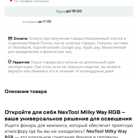
По тарифам компании
будни
до 19:00
выходные
до 17:00
Оплата при получении товара (Наложенный платеж в
Оплата:
отделении Новой Почты, после осмотра товара), Покупка частями
от Monobank, Картой онлайн, Google pay, Apple pay, Безналичный
для юридических и физических лиц
Наши товары рассчитаны на длительный срок
Гарантия:
эксплуатации. При этом, если не подошло изделие, вы можете
вернуть или обменять его в течение 14 календарных дней
Описание товара
Откройте для себя NexTool Milky Way RGB –
ваше универсальное решение для освещения
Ищете фонарь для кемпинга, который обеспечит приятную
атмосферу где бы вы ни находились?
NexTool Milky Way
RGB
— это идеальное сочетание фонаря и гирлянды