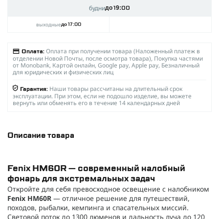
будни
до 19:00
выходные
до 17:00
Оплата при получении товара (Наложенный платеж в
Оплата:
отделении Новой Почты, после осмотра товара), Покупка частями
от Monobank, Картой онлайн, Google pay, Apple pay, Безналичный
для юридических и физических лиц
Наши товары рассчитаны на длительный срок
Гарантия:
эксплуатации. При этом, если не подошло изделие, вы можете
вернуть или обменять его в течение 14 календарных дней
Описание товара
Fenix HM60R — современный налобный
фонарь для экстремальных задач
Откройте для себя превосходное освещение с налобником
Fenix HM60R
— отличное решение для путешествий,
походов, рыбалки, кемпинга и спасательных миссий.
Световой поток до 1300 люменов и дальность луча до 120