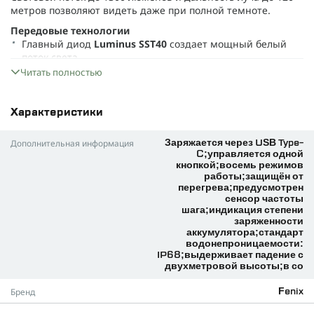
метров позволяют видеть даже при полной темноте.
Передовые технологии
Главный диод
Luminus SST40
создает мощный белый
поток света.
Читать полностью
Светодиод
XP-G2 Cree
отвечает за нейтрально-белое
освещение, мягкое для глаз.
Чёрный свет реализован двумя диодами
Everlight 2835
Характеристики
— важно для сохранения ночного зрения и работы с
картами.
Дополнительная информация
Заряжается через USB Type-
C;управляется одной
Интеллектуальные особенности
кнопкой;восемь режимов
Датчик частоты шага
автоматически настраивает
работы;защищён от
яркость, основываясь на скорости движения, повышая
перегрева;предусмотрен
безопасность и экономию заряда.
сенсор частоты
шага;индикация степени
Режим памяти обеспечивает включение фонаря на том
заряженности
режиме, что был использован последним.
аккумулятора;стандарт
водонепроницаемости:
Функция
защиты от перегрева
не даст устройству выйти
IP68;выдерживает падение с
из строя даже при длительном использовании.
двухметровой высоты;в со
Режимы работы
Бренд
Fenix
Восемь режимов свечения: от минимального до турбо,
включая красный и SOS. Ключевые характеристики: