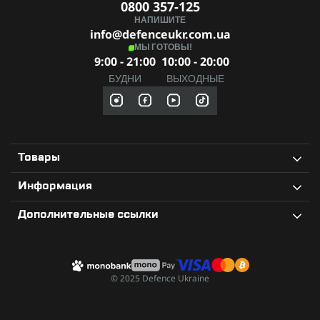
0800 357-125
Аккумулятор ARB-L18-3400
НАПИШИТЕ
info@defenceukr.com.ua
USB Type-C кабель
МЫ ГОТОВЫ!
Запасное уплотнительное кольцо
9:00 - 21:00
10:00 - 20:00
Руководство пользователя и гарантийный талон
БУДНИ
ВЫХОДНЫЕ
Гарантия
Официальная гарантия —
5 лет
с момента покупки. Fenix
HM60R — ваш незаменимый помощник в любой
экстремальной ситуации!
Товары
Информация
Дополнительные ссылки
© 2025 Defence Ukraine