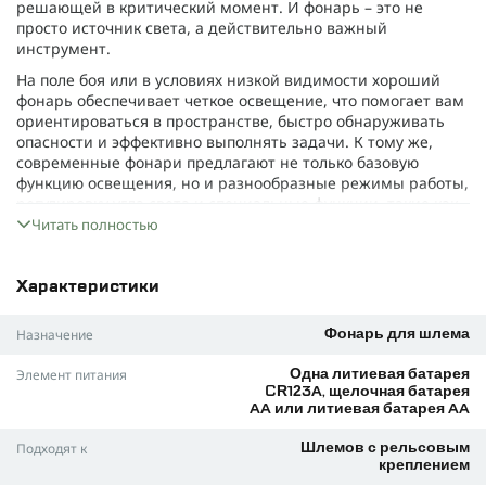
решающей в критический момент. И фонарь – это не
просто источник света, а действительно важный
инструмент.
На поле боя или в условиях низкой видимости хороший
фонарь обеспечивает четкое освещение, что помогает вам
ориентироваться в пространстве, быстро обнаруживать
опасности и эффективно выполнять задачи. К тому же,
современные фонари предлагают не только базовую
функцию освещения, но и разнообразные режимы работы,
регулировку угла света и специальные функции, такие как
маячки для распознавания.
Читать полностью
Sidewinder MPLS 5LED – хороший вариант качественного
фонаря для военного. Он подходит для шлемов с рельсами
Характеристики
ARC и другого снаряжения.
Почему фонарь Sidewinder MPLS 5LED должен быть в
Назначение
Фонарь для шлема
арсенале вашего снаряжения:
Элемент питания
Одна литиевая батарея
Светодиоды.
Фонарь имеет целых 5 светодиодов разных
CR123A, щелочная батарея
цветов – белый, красный, зеленый, синий и ИК. Это
AA или литиевая батарея AA
обеспечивает универсальность и готовность к любым
условиям.
Подходят к
Шлемов с рельсовым
креплением
Фонарь имеет водонепроницаемый корпус
. Военному