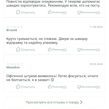
Повністю відповідає очікуванням. У темряві допомагає
швидко зорієнтуватись. Рекомендую всім, хто на посту.
0
0
Ответить
Полезно
Бесполезно
11.06.2024
Віталій
Круто тримається, не сповзає. Дякую за швидку
відправку та надійну упаковку.
0
0
Ответить
Полезно
Бесполезно
29.05.2024
Михайло
Офігенної штукою виявилось! Легко фіксується, нічого
не болтається, я в захваті 😊
0
0
Ответить
Полезно
Бесполезно
Просмотреть все отзывы к товару