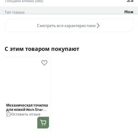
Толщина клинка (мм)
3,5
пальцев.
Легкий вес 70,5 г
делает Ruike FS68 комфортным и
Тип товара
Нож
незаменимым для ежедневного ношения. Общая длина
ножа – 178 мм, что удобно для хранения в рюкзаке либо
Вес (кг)
0,07
Смотреть все характеристики
размещения на поясе.
Цвет клинка
Серый
Комплектные ножны
из ABS-пластика с поворотной
клипсой гарантируют быстрый доступ к ножу в любой
Цвет рукоятки
Черный
С этим товаром покупают
ситуации и надежную фиксацию на вашей экипировке.
Материал рукоятки
G10
Преимущества модели:
Высокая износостойкость благодаря качественным
Заводской угол заточки
25°
материалам и обработке.
Форма Bird's Beak для точности и универсального
Вид ножа
Рыбацкий, охотничий,
применения.
туристический, тактический
Защита от влаги, механических повреждений и
Форма клинка
Bird's Beak
температурных перепадов.
Механическая точилка
Длина рукояти (мм)
82
Ruike FS68 – верный выбор для тех, кто ищет надежного
для ножей Work Sharp
Оставить отзыв
помощника для путешествий, повседневного быта и
Pivot Plus WSEDCPVP
Сталь клинка
Нержавеющая
активного отдыха. Перенесите удобство и безопасность в
каждый ваш день с этим многофункциональным ножом!
Общая длина (мм)
178