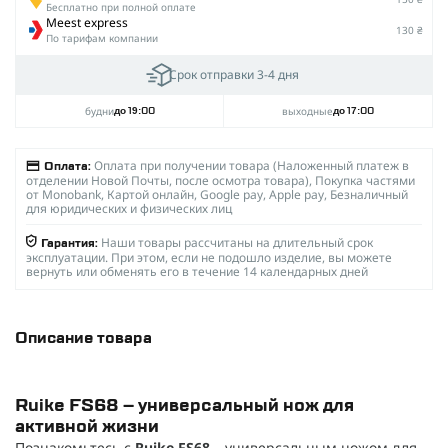
Бесплатно при полной оплате
Meest express
130 ₴
По тарифам компании
Срок отправки 3-4 дня
будни
выходные
до 19:00
до 17:00
Оплата при получении товара (Наложенный платеж в
Оплата:
отделении Новой Почты, после осмотра товара), Покупка частями
от Monobank, Картой онлайн, Google pay, Apple pay, Безналичный
для юридических и физических лиц
Наши товары рассчитаны на длительный срок
Гарантия:
эксплуатации. При этом, если не подошло изделие, вы можете
вернуть или обменять его в течение 14 календарных дней
Описание товара
Ruike FS68 – универсальный нож для
активной жизни
Познакомьтесь с
Ruike FS68
– универсальным ножом для