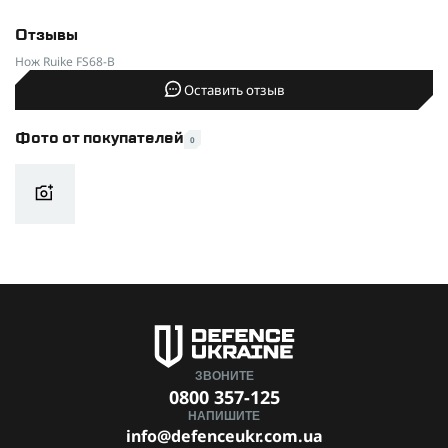
Длина клинка (мм)
86
Отзывы
Твердость клинка
57-59 HRC
Нож Ruike FS68-B
Марка стали
14C28N
Оставить отзыв
Тип заточки
Прямой
Фото от покупателей
0
Чехол / ножны
Есть
Производитель
Ruike
ЗВОНИТЕ
0800 357-125
НАПИШИТЕ
info@defenceukr.com.ua