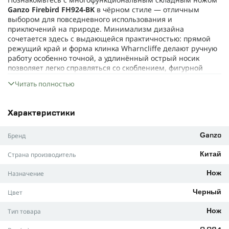
Ganzo Firebird FH924-BK
в чёрном стиле — отличным
выбором для повседневного использования и
приключений на природе. Минимализм дизайна
сочетается здесь с выдающейся практичностью: прямой
режущий край и форма клинка Wharncliffe делают ручную
работу особенно точной, а удлинённый острый носик
позволяет легко справляться со скоблением, фигурной
резкой, мелкими задачами и работами, требующими
Читать полностью
аккуратности. Длина клинка — 65 мм, что гарантирует
манёвренность и максимальную отдачу от всей режущей
поверхности.
Характеристики
Клинок выполнен из инструментальной стали
D2
,
известной высокой твёрдостью (порядка 60 HRC), а также
Бренд
Ganzo
отличной стойкостью к износу и коррозии, что достигается
благодаря высокому содержанию хрома и углерода.
Страна производитель
Китай
Толщина обуха 3,4 мм обеспечивает твёрдость
конструкции и защиту от деформаций даже при
Назначение
Нож
интенсивной нагрузке. Открытие ножа становится
быстрым и удобным благодаря сквозному отверстию у
Цвет
Черный
основания, а проверенный замок
Liner Lock
надёжно
фиксирует клинок и рассчитан на использование в суровых
Тип товара
Нож
условиях.