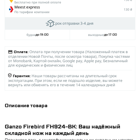
Бесплатно при полной оплате
Meest express
130 ₴
По тарифам компании
Срок отправки 3-4 дня
будни
выходные
до 19:00
до 17:00
Оплата при получении товара (Наложенный платеж в
Оплата:
отделении Новой Почты, после осмотра товара), Покупка частями
от Monobank, Картой онлайн, Google pay, Apple pay, Безналичный
для юридических и физических лиц
Наши товары рассчитаны на длительный срок
Гарантия:
эксплуатации. При этом, если не подошло изделие, вы можете
вернуть или обменять его в течение 14 календарных дней
Описание товара
Ganzo Firebird FH924-BK: Ваш надёжный
складной нож на каждый день
Познакомьтесь с многофункциональным складным ножом