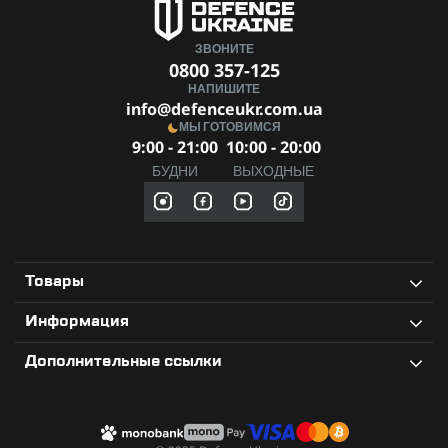
Рукоять: накладки из G10
Длина ножа: 160 мм (в открытом виде), 95 мм (в
ЗВОНИТЕ
сложенном)
0800 357-125
Длина клинка: 65 мм
НАПИШИТЕ
info@defenceukr.com.ua
Толщина обуха: 3,4 мм
МЫ ГОТОВИМСЯ
Вес: 84 г (включая клипсу)
9:00 - 21:00
10:00 - 20:00
Выберите Ganzo Firebird FH924-BK — и пусть у вас всегда
БУДНИ
ВЫХОДНЫЕ
под рукой будет верный помощник для решения любых
задач!
Товары
Информация
Дополнительные ссылки