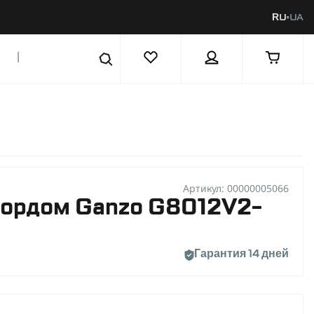
RU
UA
|
Артикул: 00000005066
кордом Ganzo G8012V2-
Гарантия 14 дней