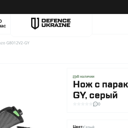
О
нас
nzo G8012V2-GY
В наличии
Нож с пара
GY, серый
0
Серый
Цвет