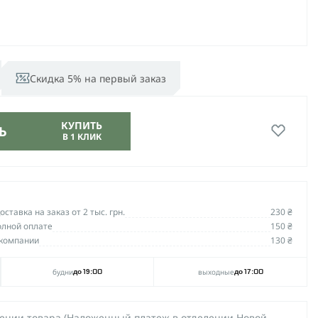
Скидка 5% на первый заказ
КУПИТЬ
Ь
В 1 КЛИК
ставка на заказ от 2 тыс. грн.
230 ₴
олной оплате
150 ₴
компании
130 ₴
будни
выходные
до 19:00
до 17:00
чении товара (Наложенный платеж в отделении Новой