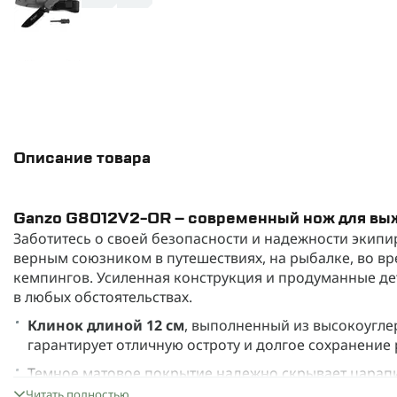
Описание товара
Ganzo G8012V2-OR – современный нож для выж
Заботитесь о своей безопасности и надежности экип
верным союзником в путешествиях, на рыбалке, во в
кемпингов. Усиленная конструкция и продуманные д
в любых обстоятельствах.
Клинок длиной 12 см
, выполненный из высокоугле
гарантирует отличную остроту и долгое сохранение
Темное матовое покрытие надежно скрывает царапи
даже после долгого использования.
Читать полностью