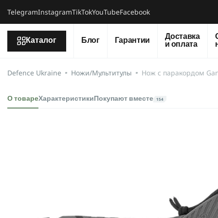
Telegram
Instagram
TikTok
YouTube
Facebook
Доставка
Каталог
Блог
Гарантии
и оплата
Defence Ukraine
Ножи/Мультитулы
Нож с паракордом Ga
О товаре
Характеристики
Покупают вместе
154