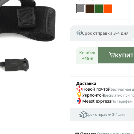
Срок отправки 3-4 дня
Кешбек
КУПИТ
+45 ₴
Доставка
Новой почтой
Беcплатная до
Укрпочтой
Бесплатно при п
Meest express
По тарифам 
Срок отправки 3-4 дня
Оплата при полу