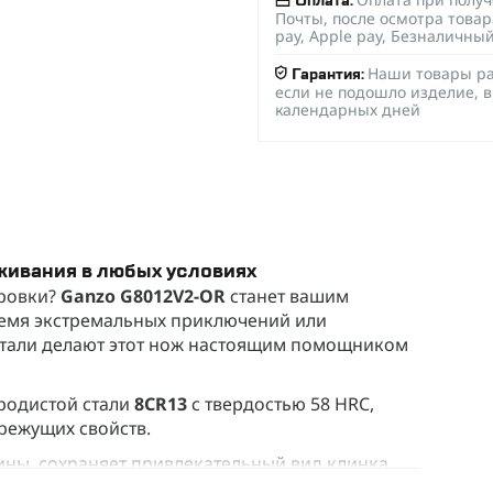
Оплата:
Почты, после осмотра товар
pay, Apple pay, Безналичны
Наши товары ра
Гарантия:
если не подошло изделие, в
календарных дней
ивания в любых условиях
ировки?
Ganzo G8012V2-OR
станет вашим
ремя экстремальных приключений или
етали делают этот нож настоящим помощником
родистой стали
8CR13
с твердостью 58 HRC,
 режущих свойств.
ны, сохраняет привлекательный вид клинка