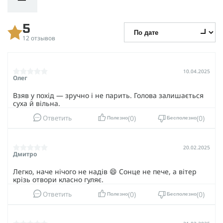
5
12 отзывов
10.04.2025
Олег
Взяв у похід — зручно і не парить. Голова залишається
суха й вільна.
0
0
Ответить
Полезно
Бесполезно
20.02.2025
Дмитро
Легко, наче нічого не надів 😄 Сонце не пече, а вітер
крізь отвори класно гуляє.
0
0
Ответить
Полезно
Бесполезно