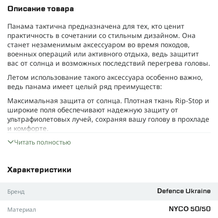
Описание товара
Панама тактична предназначена для тех, кто ценит
практичность в сочетании со стильным дизайном. Она
станет незаменимым аксессуаром во время походов,
военных операций или активного отдыха, ведь защитит
вас от солнца и возможных последствий перегрева головы.
Летом использование такого аксессуара особенно важно,
ведь панама имеет целый ряд преимуществ:
Максимальная защита от солнца. Плотная ткань Rip-Stop и
широкие поля обеспечивают надежную защиту от
ультрафиолетовых лучей, сохраняя вашу голову в прохладе
и комфорте.
Отличная вентиляция. Сетчатые вставки по всей панаме
Читать полностью
гарантируют свободный поток воздуха, предотвращая
перегревание.
Характеристики
Универсальная посадка. Регулируемая утяжка позволяет
идеально подогнать панаму под любой размер головы,
Бренд
Defence Ukraine
обеспечивая комфортную фиксацию даже в ветреную
погоду.
Материал
NYCO 50/50
Функциональность. Система MOLLE позволяет крепить