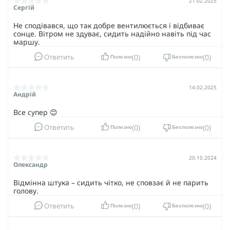
21.02.2025
Сергій
Не сподівався, що так добре вентилюється і відбиває
сонце. Вітром не здуває, сидить надійно навіть під час
маршу.
0
0
Ответить
Полезно
Бесполезно
14.02.2025
Андрій
Все супер 😊
0
0
Ответить
Полезно
Бесполезно
20.10.2024
Олександр
Відмінна штука – сидить чітко, не сповзає й не парить
голову.
0
0
Ответить
Полезно
Бесполезно