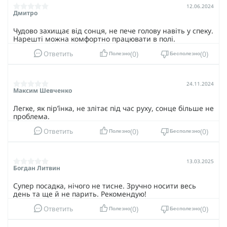
12.06.2024
Дмитро
Чудово захищає від сонця, не пече голову навіть у спеку.
Нарешті можна комфортно працювати в полі.
0
0
Ответить
Полезно
Бесполезно
24.11.2024
Максим Шевченко
Легке, як пір’їнка, не злітає під час руху, сонце більше не
проблема.
0
0
Ответить
Полезно
Бесполезно
13.03.2025
Богдан Литвин
Супер посадка, нічого не тисне. Зручно носити весь
день та ще й не парить. Рекомендую!
0
0
Ответить
Полезно
Бесполезно