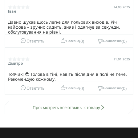
14.03.2025
Іван
Давно шукав щось легке для польових виходів. Річ
кайфова – зручно сидить, зняв і одягнув за секунди,
обслуговування на рівні.
0
0
Ответить
Полезно
Бесполезно
11.01.2025
Дмитро
Топчик! 😎 Голова в тіні, навіть після дня в полі не пече.
Рекомендую кожному.
0
0
Ответить
Полезно
Бесполезно
Просмотреть все отзывы к товару