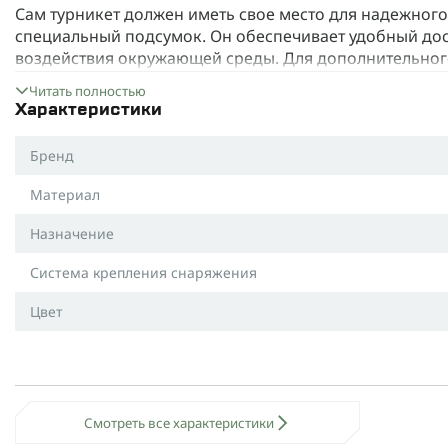
Сам турникет должен иметь свое место для надежного
специальный подсумок. Он обеспечивает удобный дос
воздействия окружающей среды. Для дополнительного
маркера и ножниц.
Читать полностью
Что касается материалов, здесь используются лучшие:
Характеристики
Cordura 1000D,
Бренд
полиамидная стропа,
Материал
надежная резинка.
Назначение
Удобное крепление к снаряжению с помощью липучки 
использования.
Система крепления снаряжения
Этот важный инструмент всегда должен быть “под руко
Цвет
подсумков, особенно у верхних и нижних конечностей.
особенно при плохих погодных условиях.
Доступен в разнообразных цветах:
мультикам,
Смотреть все характеристики
олива,