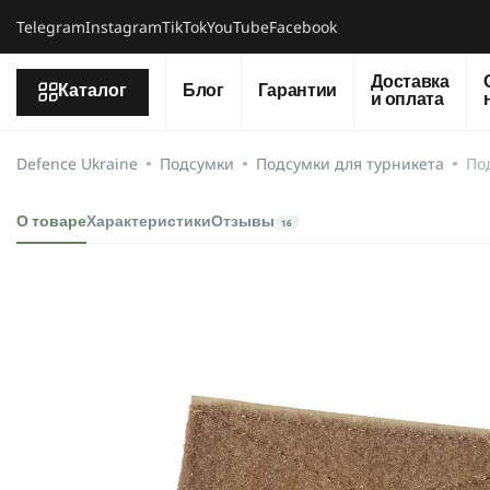
Telegram
Instagram
TikTok
YouTube
Facebook
Доставка
Каталог
Блог
Гарантии
и оплата
Defence Ukraine
Подсумки
Подсумки для турникета
По
О товаре
Характеристики
Отзывы
16