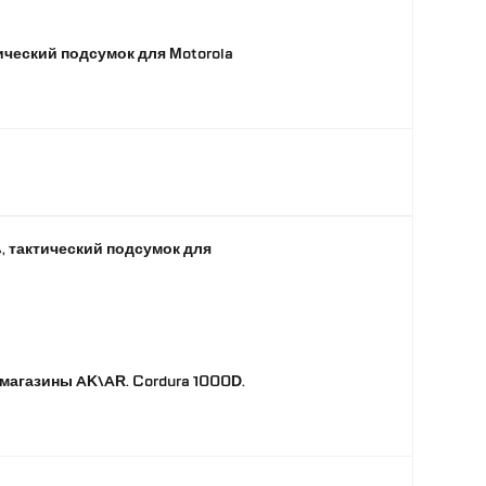
ический подсумок для Motorola
, тактический подсумок для
агазины AK\AR. Cordura 1000D.