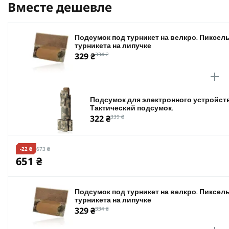
Вместе дешевле
пиксель,
койот,
Подсумок под турникет на велкро. Пиксель
черный.
турникета на липучке
329 ₴
334 ₴
Качество и безопасность - вот главные приоритеты. В
Подсумок для электронного устройств
Тактический подсумок.
322 ₴
339 ₴
-22 ₴
673 ₴
651 ₴
Подсумок под турникет на велкро. Пиксель
турникета на липучке
329 ₴
334 ₴