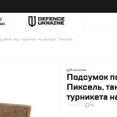
О
нас
дсумок под турникет на велкро. Пиксель
В наличии
Подсумок по
Пиксель, та
турникета н
16