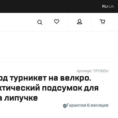
RU
UA
|
Артикул: TP1005U
д турникет на велкро.
ктический подсумок для
а липучке
Гарантия 6 месяцев