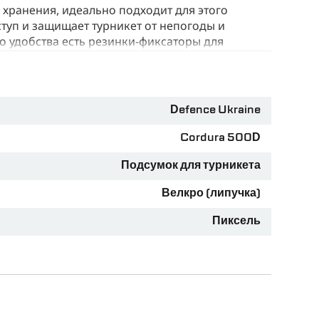
 хранения, идеально подходит для этого
туп и защищает турникет от непогоды и
 удобства есть резинки-фиксаторы для
Defence Ukraine
Cordura 500D
Подсумок для турникета
Velcro гарантирует надежность и легкость
Велкро (липучка)
й”. А лучше - держите сразу несколько
Пиксель
 Всегда убеждайтесь, что подсумок закрыт,