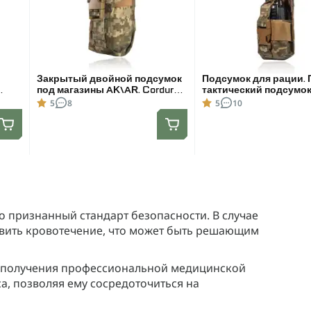
Закрытый двойной подсумок
Подсумок для рации. 
под магазины AK\AR. Cordura
тактический подсумок
1000D. Molle. Пиксель
Motorola 4400/4800
5
8
5
10
то признанный стандарт безопасности. В случае
овить кровотечение, что может быть решающим
о получения профессиональной медицинской
а, позволяя ему сосредоточиться на