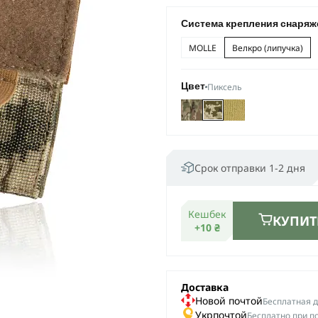
Система крепления снаряж
MOLLE
Велкро (липучка)
Пиксель
Цвет
Срок отправки 1-2 дня
Кешбек
КУПИТ
+10 ₴
Доставка
Новой почтой
Беcплатная до
Укрпочтой
Бесплатно при п