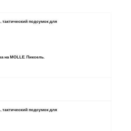
, тактический подсумок для
ыберите лучшее на Defenceukr.com.ua.
а на MOLLE. Пиксель.
, тактический подсумок для