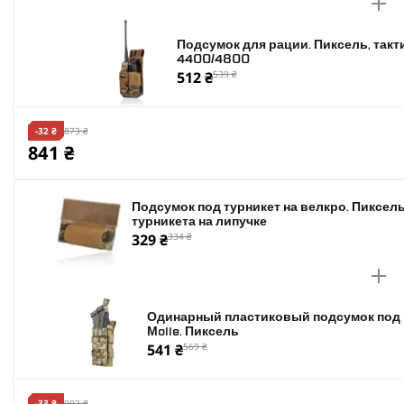
Подсумок для рации. Пиксель, такт
4400/4800
512 ₴
539 ₴
-32 ₴
873 ₴
841 ₴
Подсумок под турникет на велкро. Пиксель
турникета на липучке
329 ₴
334 ₴
Одинарный пластиковый подсумок под м
Molle. Пиксель
541 ₴
569 ₴
-33 ₴
903 ₴