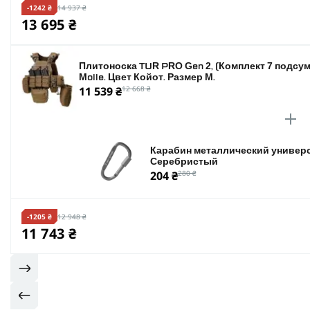
-1242 ₴
14 937 ₴
13 695 ₴
Плитоноска TUR PRO Gen 2, (Комплект 7 подсум
Molle. Цвет Койот. Размер M.
11 539 ₴
12 668 ₴
Карабин металлический универс
Серебристый
204 ₴
280 ₴
-1205 ₴
12 948 ₴
11 743 ₴