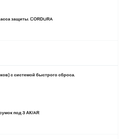
класса защиты. CORDURA
ков) с системой быстрого сброса.
умок под 3 АК/AR