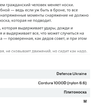
чем гражданский человек меняет носки.
бной — ведь если уж быть в броне, то все
ые напряженные моменты снаряжение не должно
оска, которая не подводит.
, которая выдерживает удары, дожди и
 и выдерживает все, что может случиться на
 — проверенная, как дедов совет, и при этом
кая, не сковывает движений, но сидит как надо.
лежишь в засаде.
верено, работает даже после сотого открыл-
 надо.
Defence Ukraine
— никуда не денутся, даже если ты бежишь,
Cordura 1000D (nylon 6.6)
 130 см, а плечи — со скрытым механизмом
Плитоноска
го танкиста до широкоплечего сапера.
ложений, потому что каждый и каждая
М