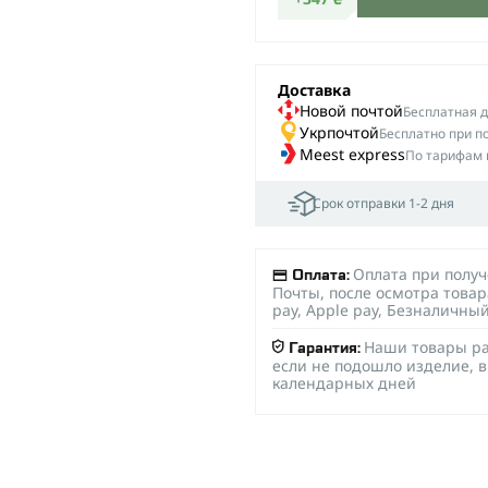
Доставка
Новой почтой
Беcплатная до
Укрпочтой
Бесплатно при п
Meest express
По тарифам 
Срок отправки 1-2 дня
Оплата при полу
Оплата:
Почты, после осмотра товар
pay, Apple pay, Безналичны
Наши товары ра
Гарантия:
если не подошло изделие, в
календарных дней