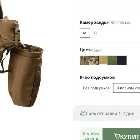
190×240 мм
Камербанды
M
XL
Койот
Цвет
К-во подсумков
Без подсумков
В полном ко
Срок отправки 1-2 дня
Кешбек
КУПИТ
+347 ₴