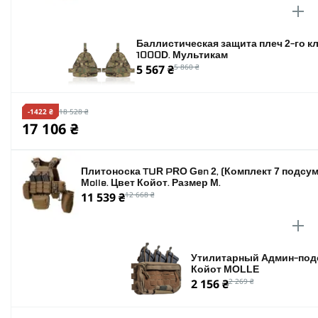
Баллистическая защита плеч 2-го 
1000D. Мультикам
5 567 ₴
5 860 ₴
-1422 ₴
18 528 ₴
17 106 ₴
Плитоноска TUR PRO Gen 2, (Комплект 7 подсум
Molle. Цвет Койот. Размер M.
11 539 ₴
12 668 ₴
Утилитарный Админ-подс
Койот MOLLE
2 156 ₴
2 269 ₴