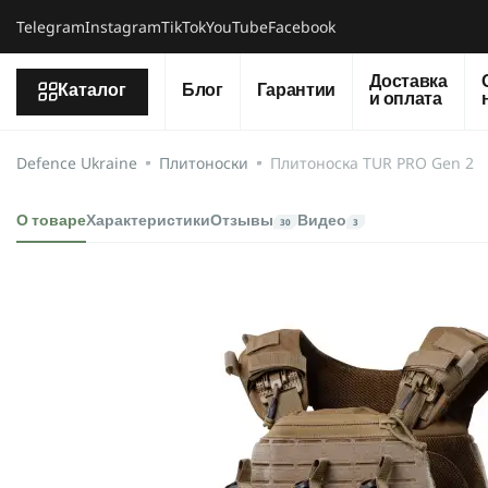
Telegram
Instagram
TikTok
YouTube
Facebook
Доставка
Каталог
Блог
Гарантии
и оплата
Defence Ukraine
Плитоноски
Плитоноска TUR PRO Gen 2
О товаре
Характеристики
Отзывы
Видео
30
3