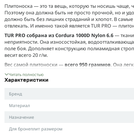
Плитоноска — это та вещь, которую ты носишь чаще, 
Поэтому она должна быть не просто прочной, но и удо
должно быть без лишних страданий и хлопот. В сам
отвлекать. И именно такой является TUR PRO — плитон
TUR PRO собрана из Cordura 1000D Nylon 6.6
— ткани
неприятности. Она износостойкая, водоотталкивающая
поле боя. Дополняет конструкцию полиамидная стропа
весит всего 20 г/м.
Вес самой плитоноски —
всего 950 граммов
. Она лег
Носить ее удобно и во время штурма, и когда просто 
Читать полностью
Фурнитура — YKK
Характеристики
. Здесь без приколов: надежно, про
закрыл. Это детали, которые годами работают так, как
Бренд
Плиты фиксируются на широкие Velcro-клапаны снизу 
прыгаешь или танцуешь от скуки.
Материал
Регулировка простая и интуитивная: объем — от 80 до
Назначение
подгонки. Подстраивается под любую фигуру: от худо
Мы позаботились о военных разных размеров и телос
Для бронеплит размером