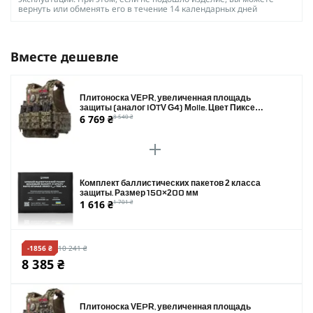
вернуть или обменять его в течение 14 календарных дней
Вместе дешевле
Плитоноска VEPR, увеличенная площадь
защиты (аналог IOTV G4) Molle. Цвет Пиксель.
6 769 ₴
8 540 ₴
Размер L
Комплект баллистических пакетов 2 класса
защиты. Размер 150×200 мм
1 616 ₴
1 701 ₴
-1856 ₴
10 241 ₴
8 385 ₴
Плитоноска VEPR, увеличенная площадь