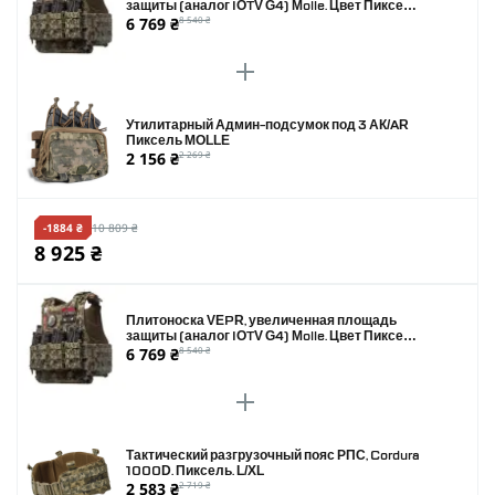
защиты (аналог IOTV G4) Molle. Цвет Пиксель.
6 769 ₴
8 540 ₴
Размер L
Утилитарный Админ-подсумок под 3 АК/AR
Пиксель MOLLE
2 156 ₴
2 269 ₴
-1884 ₴
10 809 ₴
8 925 ₴
Плитоноска VEPR, увеличенная площадь
защиты (аналог IOTV G4) Molle. Цвет Пиксель.
6 769 ₴
8 540 ₴
Размер L
Тактический разгрузочный пояс РПС, Cordura
1000D. Пиксель. L/XL
2 583 ₴
2 719 ₴