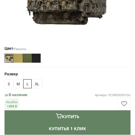
Пиксель
Цвет
Размер
S
M
L
XL
Артикул: PCVR0305010U
В наличии
Кешбек
+204 ₴
КУПИТЬ
КУПИТЬ
В 1 КЛИК