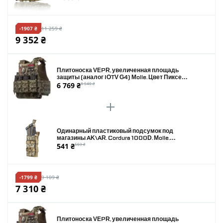
-1907 ₴
11 259 ₴
9 352 ₴
Плитоноска VEPR, увеличенная площадь
защиты (аналог IOTV G4) Molle. Цвет Пиксель.
6 769 ₴
8 540 ₴
Размер L
Одинарный пластиковый подсумок под
магазины AK\AR. Cordura 1000D. Molle.
541 ₴
569 ₴
Пиксель
-1799 ₴
9 109 ₴
7 310 ₴
Плитоноска VEPR, увеличенная площадь