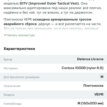
моделью
IOTV (Improved Outer Tactical Vest)
. Она
максимально адаптирована под наши реалии: всё плотно,
надёжно и без «ой, тут не влезло, а тут не держится».
Плитоноска VEPR
оснащена армированным тросом
аварийного сброса
: дёрнул — и всё разлетается на части.
Это не только про эвакуацию, но и про секунды, которые
спасают жизнь. И главное — собрать её обратно проще,
Читать полностью
чем кажется. Если тебе выпадет шанс протестировать эту
систему в поле и без мата — будем рады твоему отзыву.
В производстве мы не пошли на компромиссы.
Характеристики
Плитоноска сшита из
Cordura 1000D Nylon 6.6
— вечная
Бренд
Defence Ukraine
классика, которой не страшны грязь, бетон и трение об
ветки. Ей не страшны ни дождь, ни песок, ни командир,
Материал
Cordura 1000D (nylon 6.6)
который снова отправил тебя на ещё один выход. А ещё —
полиамидная стропа весом 20 г/м: прочности добавляет,
Для бронеплит размером
М
лишнего веса — нет. Плечевые ремни мягкие,
регулируемые, не режут, даже если таскать броню весь
Назначение
Плитоноска
день. Внутренние карманы на липучках — для
баллистических пакетов, плит или других полезных
Модель
VEPR
мелочей.
Фурнитура YKK
здесь не для антуража. Это замки и
Камербанды
M (150х200 мм)