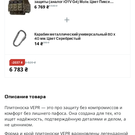
защиты (аналог IOTV G4) Molle. Цвет Пиксель.
6 769 ₴
8 540 ₴
Размер L
Карабин металлический универсальный 80 х
40 мм. Цвет Серебристый
14 ₴
280 ₴
-2037 ₴
8 820 ₴
6 783 ₴
Описание товара
Плитоноска VEPR — это про защиту без компромиссов и
комфорт без лишнего пафоса. Она создана для тех, кто
ищет надёжность, подтверждённую деталями и делом, а
не ценником.
Форма и крой плитоноски VEPR вдохновлены легендарной