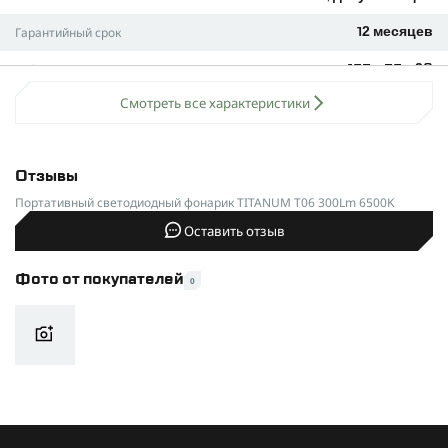
Технические характеристики
Яркость:
300 Лм
Гарантийный срок
12 месяцев
Температура света:
6500K
Габариты (мм)
153 x 35 x 28
Дальность луча:
до 200 м
Смотреть все характеристики
Тип товара
Универсальный
Питание:
Li-ion 18650 или 3 x AAA
портативный фонарь
Время работы:
от 1,5 до 4 часов (в зависимости от
Световой поток (лм)
300Lm
режима)
Отзывы
Размер:
155×35×28 мм
Питание
Аккумулятор Li-ion 18650
Портативный светодиодный фонарик TITANUM T06 300Lm 6500K
1200mAh или 21700 или 3x
Вес:
131 г (без батарей)
AAA сменный
Оставить отзыв
Режимы работы
Производитель
TITANUM
Высокая, средняя и низкая яркость
Фото от покупателей
0
Мигающий режим для подачи сигнала
SOS — аварийный световой сигнал
COB-подсветка для дополнительного освещения
Управление
Простая кнопка для включения, выключения и
переключения режимов