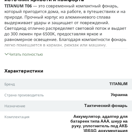
TITANUM T06
— это современный компактный фонарь,
который пригодится дома, на работе, в путешествиях и на
природе. Прочный корпус из алюминиевого сплава
выдерживает удары и защищает от повреждений.
Светодиод отлично распределяет световой поток и выдает
до 300 люмен при 6500K, предоставляя яркое и
равномерное освещение. Благодаря компактности фонарь
легко помещается в карман, рюкзак или машину.
Ключевые преимущества
Читать полностью
Регулировка фокусировки позволяет выбирать широкий
или узкий луч в зависимости от ситуации.
Характеристики
COB боковая подсветка удобна для работы вблизи и в
качестве аварийного маячка.
Бренд
TITANUM
Магнитная основа позволяет закрепить фонарь на
металлической поверхности для свободных рук.
Страна производитель
Украина
Защита от пыли и влаги по стандарту IP44 – можно не
Назначение
Тактический фонарь
бояться дождя и грязи.
Фонарь работает как на аккумуляторе (Li-ion 18650
Комплектация
Аккумулятор, адаптер для
ёмкостью 1200 мАч), так и на трех батарейках AAA,
батареек типа ААА, шнур на
повышая удобство использования.
руку, уплотнитель под АКБ
18650, документация