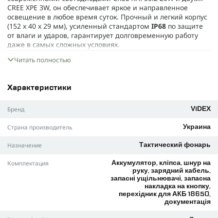
CREE XPE 3W, он обеспечивает яркое и направленное
освещение в любое время суток. Прочный и легкий корпус
(152 x 40 x 29 мм), усиленный стандартом
IP68
по защите
от влаги и ударов, гарантирует долговременную работу
даже в самых сложных условиях.
Ключевые характеристики:
Читать полностью
Максимальная яркость –
3600 люмен
, освещение до
300
метров
.
Характеристики
Восемь режимов работы:
белый и красный
свет (MOON,
LOW, HIGH, TURBO, STROBE, RED LOW, RED HIGH, RED
Бренд
FLASH).
VIDEX
Поддержка зарядки через USB-C и возможность работы
Страна производитель
Украина
от аккумуляторов 21700 или 18650 (при наличии
переходника).
Назначение
Тактический фонарь
Светодиодный индикатор заряда на кнопке смены
Комплектация
Аккумулятор, кліпса, шнур на
режимов.
руку, зарядний кабель,
Продуманная система управления: хвостовая кнопка для
запасні ущільнювачі, запасна
накладка на кнопку,
быстрого включения и переключатель режимов возле
перехідник для АКБ 18650,
головы фонаря.
документація
Преимущества VIDEX: