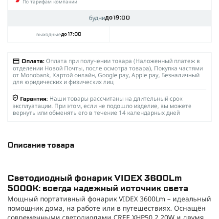
По тарифам компании
будни
до 19:00
выходные
до 17:00
Оплата при получении товара (Наложенный платеж в
Оплата:
отделении Новой Почты, после осмотра товара), Покупка частями
от Monobank, Картой онлайн, Google pay, Apple pay, Безналичный
для юридических и физических лиц
Наши товары рассчитаны на длительный срок
Гарантия:
эксплуатации. При этом, если не подошло изделие, вы можете
вернуть или обменять его в течение 14 календарных дней
Описание товара
Светодиодный фонарик VIDEX 3600Lm
5000K: всегда надежный источник света
Мощный портативный фонарик VIDEX 3600Lm – идеальный
помощник дома, на работе или в путешествиях. Оснащён
современными светодиодами CREE XHP50.2 20W и двумя