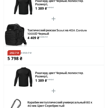
Рашгард, цвет Черный, полиэстер.
Размер L
1 389 ₴
1 410 ₴
Тактический рюкзак Scout на 40л. Cordura
1000D Черный
4 409 ₴
4 640.7 ₴
-252.7 ₴
6 050.7 ₴
5 798 ₴
Рашгард, цвет Черный, полиэстер.
Размер L
1 389 ₴
1 410 ₴
Карабин металлический универсальный 80 х
40 мм. Цвет Серебристый