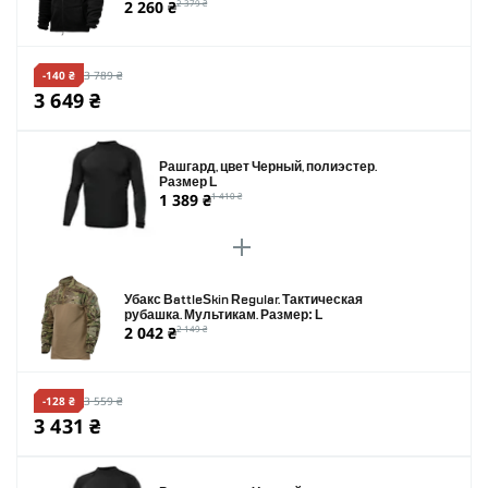
2 260 ₴
2 379 ₴
-140 ₴
3 789 ₴
3 649 ₴
Рашгард, цвет Черный, полиэстер.
Размер L
1 389 ₴
1 410 ₴
Убакс BattleSkin Regular. Тактическая
рубашка. Мультикам. Размер: L
2 042 ₴
2 149 ₴
-128 ₴
3 559 ₴
3 431 ₴