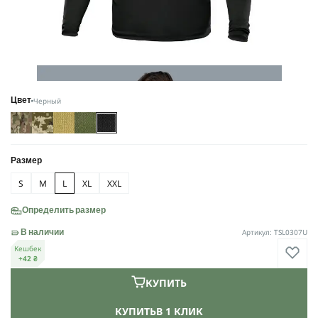
Черный
Цвет
Размер
S
M
L
XL
XXL
Определить размер
Артикул: TSL0307U
В наличии
Кешбек
+42 ₴
КУПИТЬ
КУПИТЬ
В 1 КЛИК