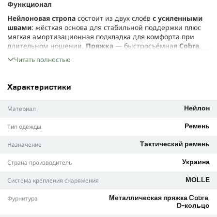
Функционал
Нейлоновая стропа
состоит из двух слоёв
с усиленными
швами
: жёсткая основа для стабильной поддержки плюс
мягкая амортизационная подкладка для комфорта при
длительном ношении.
Пряжка
— быстросъёмная
Cobra
,
выполненная из металла. Держит надёжно, работает
Читать полностью
безотказно даже в перчатках.
Система MOLLE
позволяет
закрепить дополнительное снаряжение, а металлическое
D-кольцо
даёт дополнительную точку крепления для
Характеристики
разных нужных мелочей.
Идеально подходит для тех, кому нужен простой и рабочий
Материал
Нейлон
пояс: военные на полигоне, водители в дороге, волонтёры,
туристы или те, кто ценит комфорт. Здесь он просто делает
Тип одежды
Ремень
свою работу: держит штаны и снаряжение там, где им и
положено быть.
Назначение
Тактический ремень
Материалы:
Страна производитель
Украина
• Стропа — нейлон с усиленными швами, прочный,
износостойкий, устойчивый к растяжению.
Система крепления снаряжения
MOLLE
• Пряжка и D-кольцо — металлические, лёгкие и надёжные.
Фурнитура
Металлическая пряжка Cobra,
D-кольцо
Характеристики: