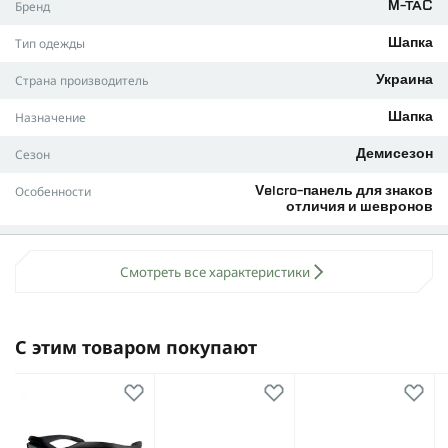
Две панели Velcro
Бренд
M-TAC
Тип одежды
Шапка
Страна производитель
Украина
Назначение
Шапка
Сезон
Демисезон
Особенности
Velcro-панель для знаков
отличия и шевронов
Цвет
Хаки
Смотреть все характеристики
Производитель
M-TAC
Вес (кг)
0,1
С этим товаром покупают
Состав ткани
Флис плотностью 320г/м2
Вид изделия
Шапка
Производитель
M-TAC