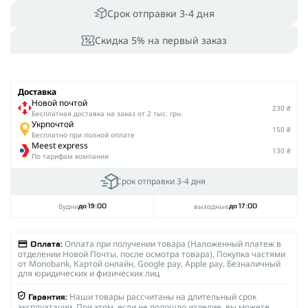
Срок отправки 3-4 дня
Скидка 5% на первый заказ
Доставка
Новой почтой
230 ₴
Беcплатная доставка на заказ от 2 тыс. грн.
Укрпочтой
150 ₴
Бесплатно при полной оплате
Meest express
130 ₴
По тарифам компании
Срок отправки 3-4 дня
будни
выходные
до 19:00
до 17:00
Оплата при получении товара (Наложенный платеж в
Оплата:
отделении Новой Почты, после осмотра товара), Покупка частями
от Monobank, Картой онлайн, Google pay, Apple pay, Безналичный
для юридических и физических лиц
Наши товары рассчитаны на длительный срок
Гарантия:
эксплуатации. При этом, если не подошло изделие, вы можете