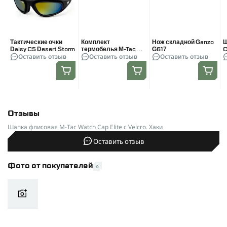
Тактические очки
Комплект
Нож складной Ganzo
Ш
Daisy C5 Desert Storm
термобелья M-Tac
G617
C
Оставить отзыв
Оставить отзыв
Оставить отзыв
ThermoLine. Цвет
Койот
Отзывы
Шапка флисовая M-Tac Watch Cap Elite с Velcro. Хаки
Оставить отзыв
Фото от покупателей
0