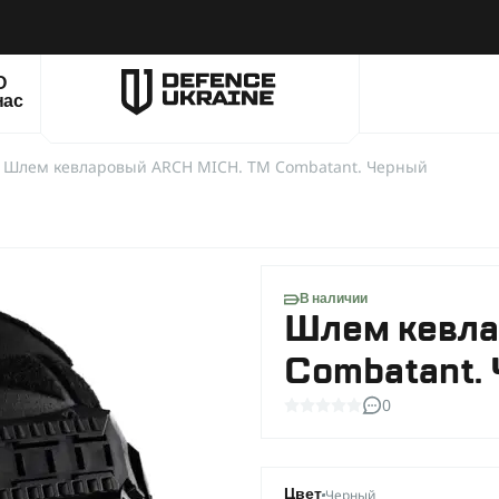
О
нас
Шлем кевларовый ARCH MICH. ТМ Combatant. Черный
В наличии
Шлем кевл
Combatant.
0
Черный
Цвет