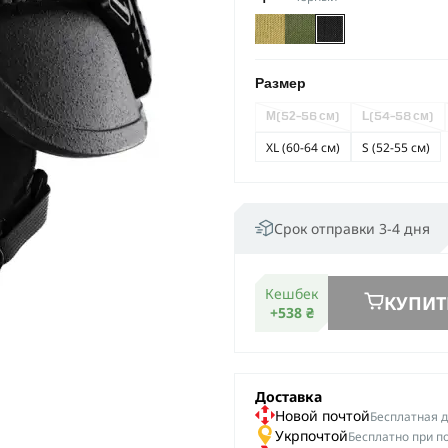
Размер
M
(52-56 см)
L
(54-58 см)
XL (60-64 см)
S (52-55 см)
Срок отправки 3-4 дня
Кешбек
КУПИТ
+538 ₴
Доставка
Новой почтой
Беcплатная до
Укрпочтой
Бесплатно при п