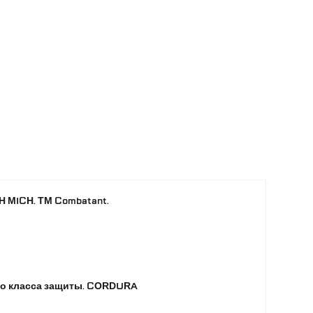
Дания
IG
ARCH MICH
BOA Fit
Черный
Foam
Велкро-панель
Шлем, система крепления, амортизирующие
подушки
о
MICH с защитой висков и ушей
 MICH. ТМ Combatant.
ксимальная площадь защиты головы без
 фронтовых условий, где каждый сантиметр
го класса защиты. CORDURA