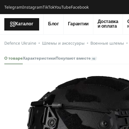
Telegram
Instagram
TikTok
YouTube
Facebook
Доставка
Каталог
Блог
Гарантии
и оплата
Defence Ukraine
Шлемы и аксессуары
Военные шлемы
О товаре
Характеристики
Покупают вместе
93