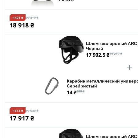
-1401 ₴
20 319 ₴
18 918 ₴
Шлем кевларовый ARCH
Черный
17 902.5 ₴
19 250 ₴
Карабин металлический универс
Серебристый
14 ₴
280 ₴
-1613 ₴
19 530 ₴
17 917 ₴
Шлем кевларовый ARCH