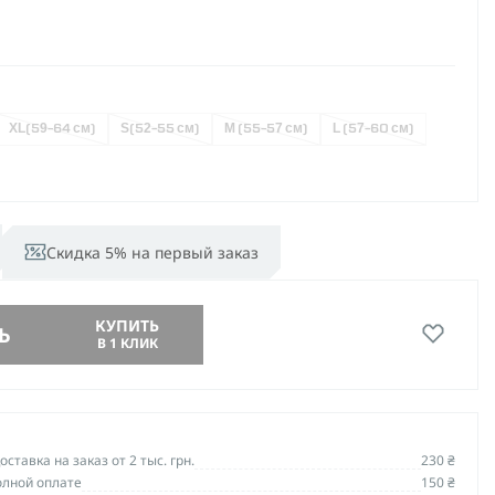
XL
(59-64 см)
S
(52-55 см)
M (55-57 см)
L (57-60 см)
Скидка 5% на первый заказ
КУПИТЬ
Ь
В 1 КЛИК
ставка на заказ от 2 тыс. грн.
230 ₴
олной оплате
150 ₴