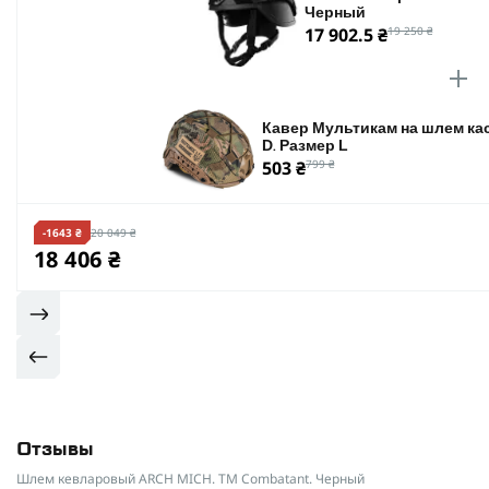
Черный
17 902.5 ₴
19 250 ₴
Кавер Мультикам на шлем кас
D. Размер L
503 ₴
799 ₴
-1643 ₴
20 049 ₴
18 406 ₴
Отзывы
Шлем кевларовый ARCH MICH. ТМ Combatant. Черный