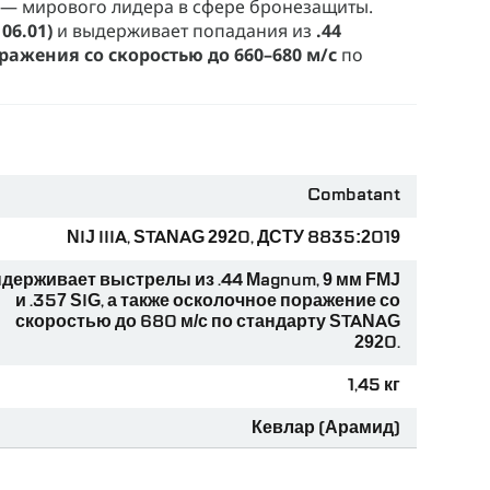
— мирового лидера в сфере бронезащиты.
106.01)
и выдерживает попадания из
.44
ажения со скоростью до 660–680 м/с
по
акрывает височную зону, снижая риск
 под индивидуальные параметры головы —
Combatant
NIJ IIIA, STANAG 2920, ДСТУ 8835:2019
 форме головы, снижают ударную нагрузку и
держивает выстрелы из .44 Magnum, 9 мм FMJ
и .357 SIG, а также осколочное поражение со
ковые планки ARC поддерживают 3M Peltor,
скоростью до 680 м/с по стандарту STANAG
al.
2920.
я система застежек
PGD
.
1,45 кг
пления шевронов, каверов, стробов или других
Кевлар (Арамид)
Шлем военный