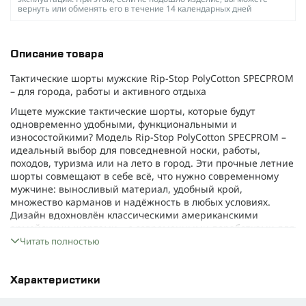
вернуть или обменять его в течение 14 календарных дней
Описание товара
Тактические шорты мужские Rip-Stop PolyCotton SPECPROM
– для города, работы и активного отдыха
Ищете мужские тактические шорты, которые будут
одновременно удобными, функциональными и
износостойкими? Модель Rip-Stop PolyCotton SPECPROM –
идеальный выбор для повседневной носки, работы,
походов, туризма или на лето в город. Эти прочные летние
шорты совмещают в себе всё, что нужно современному
мужчине: выносливый материал, удобный крой,
множество карманов и надёжность в любых условиях.
Дизайн вдохновлён классическими американскими
армейскими шортами – с современными доработками для
комфорта и практичности. Благодаря карго-карманам на
Читать полностью
липучках, шорты позволяют удобно хранить всё
необходимое – от телефона до ножа или зажигалки.
Идеально подойдут как для военных, для охраны, так и для
Характеристики
гражданского использования.