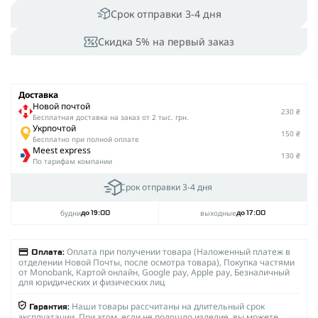
Срок отправки 3-4 дня
Скидка 5% на первый заказ
Доставка
Новой почтой
230 ₴
Беcплатная доставка на заказ от 2 тыс. грн.
Укрпочтой
150 ₴
Бесплатно при полной оплате
Meest express
130 ₴
По тарифам компании
Срок отправки 3-4 дня
будни
выходные
до 19:00
до 17:00
Оплата при получении товара (Наложенный платеж в
Оплата:
отделении Новой Почты, после осмотра товара), Покупка частями
от Monobank, Картой онлайн, Google pay, Apple pay, Безналичный
для юридических и физических лиц
Наши товары рассчитаны на длительный срок
Гарантия:
эксплуатации. При этом, если не подошло изделие, вы можете