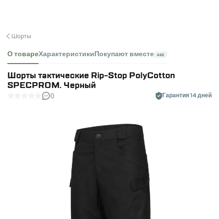
Шорты
О товаре
Характеристики
Покупают вместе
446
Шорты тактические Rip-Stop PolyCotton
SPECPROM. Черный
0
Гарантия 14 дней