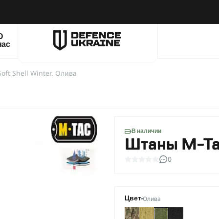
О
нас
ft Shell Winter. Олива
В наличии
Штаны M-Tac
0
Олива
Цвет