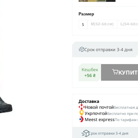
Размер
S
M
(52-56 см)
L
(54-58 
Срок отправки 3-4 дня
Кешбек
КУПИТ
+56 ₴
Доставка
Новой почтой
Беcплатная до
Укрпочтой
Бесплатно при п
Meest express
По тарифам 
Срок отправки 3-4 дня