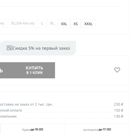
XXL
XS
ХXXL
см)
XL
(59-64 см)
L
XL
Скидка 5% на первый заказ
КУПИТЬ
Ь
В 1 КЛИК
ставка на заказ от 2 тыс. грн.
230 ₴
олной оплате
150 ₴
компании
130 ₴
будни
выходные
до 19:00
до 17:00