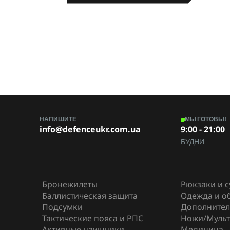
Штаны тактические
Без наколеников
M-TAC
НАПИШИТЕ
МЫ ГОТОВЫ!
info@defenceukr.com.ua
9:00 - 21:00
БУДНИ
Бронежилеты
Рюкзаки и 
Баллистическая защита
Одежда и о
Подсумки
Дополнител
Тактические пояса и РПС
Ножи/Мульт
Активные наушники
Медицина