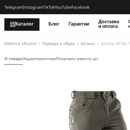
Telegram
Instagram
TikTok
YouTube
Facebook
Доставка
Каталог
Блог
Гарантии
и оплата
Defence Ukraine
Одежда и обувь
Штаны
Штаны M-Tac So
О товаре
Характеристики
Покупают вместе
467