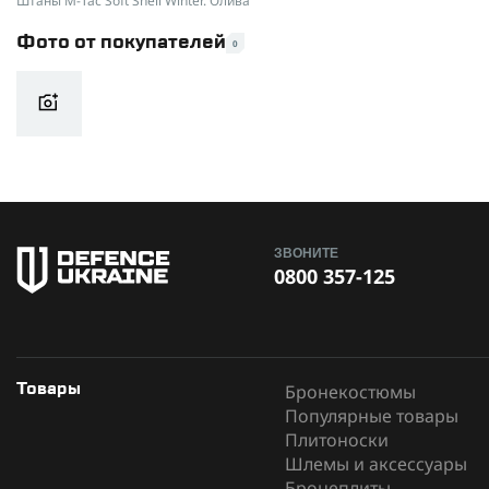
Штаны M-Tac Soft Shell Winter. Олива
Вид одежды
Фото от покупателей
0
Наличие наколенников
Производитель
ЗВОНИТЕ
0800 357-125
Бронекостюмы
Товары
Популярные товары
Плитоноски
Шлемы и аксессуары
Бронеплиты