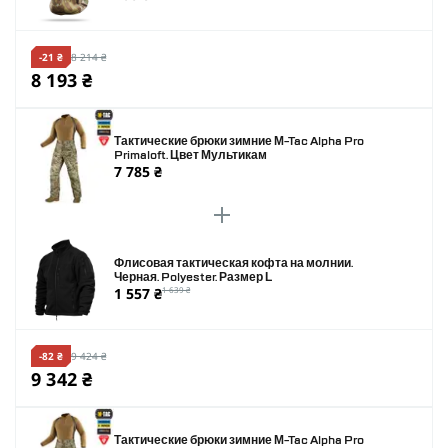
-21 ₴
8 214 ₴
8 193 ₴
Тактические брюки зимние M-Tac Alpha Pro
Primaloft. Цвет Мультикам
7 785 ₴
Флисовая тактическая кофта на молнии.
Черная. Polyester. Размер L
1 557 ₴
1 639 ₴
-82 ₴
9 424 ₴
9 342 ₴
Тактические брюки зимние M-Tac Alpha Pro