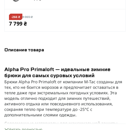
-266 ₴
8 065 ₴
7 799 ₴
Описание товара
Alpha Pro Primaloft — идеальные зимние
брюки для самых суровых условий
Брюки Alpha Pro Primaloft от компании M-Tac созданы для
тех, кто не боится морозов и предпочитает оставаться в
тепле даже при экстремальных погодных условиях. Эта
модель отлично подходит для зимних путешествий,
активного отдыха или повседневного использования,
сохраняя тепло при температуре до -25°C с
дополнительными слоями одежды.
Современные материалы для максимальной защиты
Верх выполнен из прочной водоотталкивающей
Читать полностью