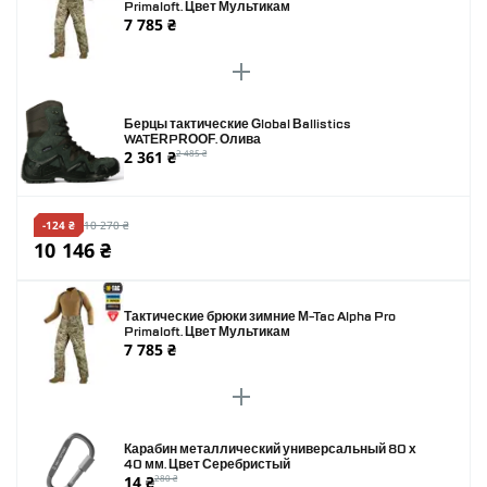
Primaloft. Цвет Мультикам
7 785 ₴
Берцы тактические Global Ballistics
WATERPROOF. Олива
2 361 ₴
2 485 ₴
-124 ₴
10 270 ₴
10 146 ₴
Тактические брюки зимние M-Tac Alpha Pro
Primaloft. Цвет Мультикам
7 785 ₴
Карабин металлический универсальный 80 х
40 мм. Цвет Серебристый
14 ₴
280 ₴