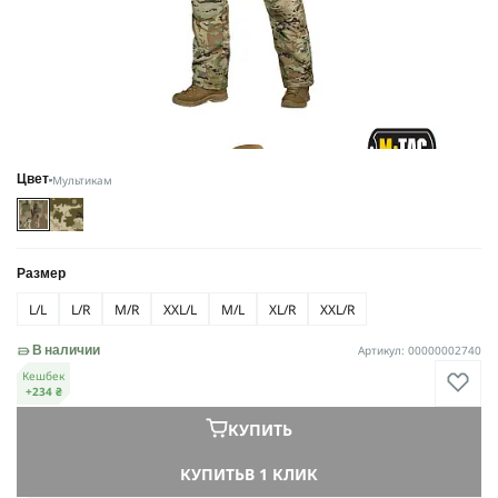
Мультикам
Цвет
Размер
L/L
L/R
M/R
XXL/L
M/L
XL/R
XXL/R
Артикул: 00000002740
В наличии
Кешбек
+234 ₴
КУПИТЬ
КУПИТЬ
В 1 КЛИК