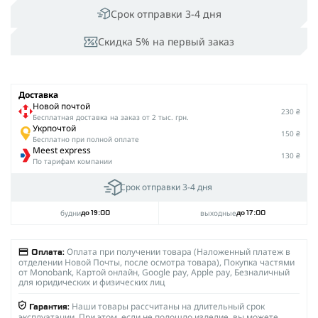
Срок отправки 3-4 дня
Скидка 5% на первый заказ
Доставка
Новой почтой
230 ₴
Беcплатная доставка на заказ от 2 тыс. грн.
Укрпочтой
150 ₴
Бесплатно при полной оплате
Meest express
130 ₴
По тарифам компании
Срок отправки 3-4 дня
будни
выходные
до 19:00
до 17:00
Оплата при получении товара (Наложенный платеж в
Оплата:
отделении Новой Почты, после осмотра товара), Покупка частями
от Monobank, Картой онлайн, Google pay, Apple pay, Безналичный
для юридических и физических лиц
Наши товары рассчитаны на длительный срок
Гарантия:
эксплуатации. При этом, если не подошло изделие, вы можете