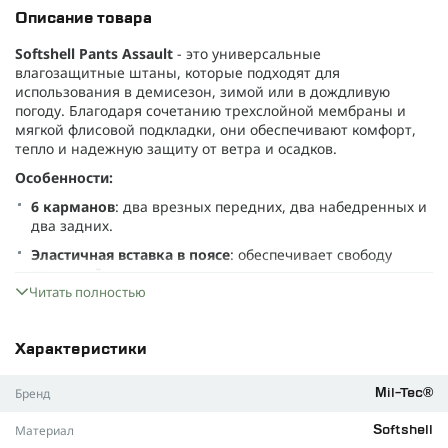
Описание товара
Softshell Pants Assault
- это универсальные
влагозащитные штаны, которые подходят для
использования в демисезон, зимой или в дождливую
погоду. Благодаря сочетанию трехслойной мембраны и
мягкой флисовой подкладки, они обеспечивают комфорт,
тепло и надежную защиту от ветра и осадков.
Особенности:
6 карманов
: два врезных передних, два набедренных и
два задних.
Эластичная вставка в поясе
: обеспечивает свободу
движений.
Читать полностью
Высокая задняя поясная часть
: для лучшей защиты от
холода и осадков.
Широкие поясные петли
: подходят для ремней,
Характеристики
включая разгрузочные.
Бренд
Mil-Tec®
Дублирующие накладки в коленной зоне
: для
повышенной износостойкости.
Материал
Softshell
D-образные кольца
: два крепления на передних