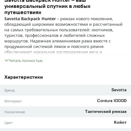
Savotta Backpack Hunter – ваш
универсальный спутник в любых
путешествиях
Savotta Backpack Hunter
– рюкзак нового поколения,
обладающий широкими возможностями и рассчитанный
на самых требовательных пользователей: охотников,
туристов, профессионалов и любителей сложных
маршрутов. Надежная алюминиевая рама вместе с
продуманной системой лямок и поясного ремня
обеспечивает идеальное распределение веса и
исключительный комфорт даже при масштабных
Читать полностью
нагрузках.
Модульная система MOLLE позволяет индивидуально
комплектовать рюкзак необходимыми аксессуарами для
Характеристики
любых задач.
Бренд
Savotta
Оптимальная форма гарантирует удобство при
движении по труднопроходимой местности и снежных
Материал
Cordura 1000D
трассах, сохраняя ваши руки свободными.
Благодаря компрессионным ремням даже неполный
Назначение
Тактический рюкзак
рюкзак всегда надёжно зафиксирован и не создает
дискомфорта при переноске.
Цвет
Койот
Технические характеристики: