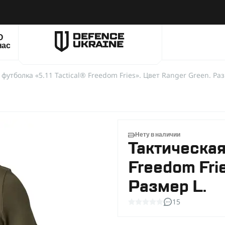
О
нас
 футболка «5.11 Tactical® Freedom Fries». Цвет Ranger Green. Раз
Нету в наличии
Тактическая
Freedom Fri
Размер L.
15