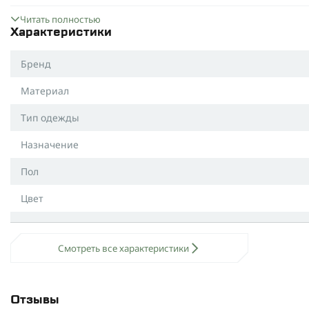
Стойкий принт
: не выцветает на солнце и не смыва
Читать полностью
Характеристики:
Характеристики
Материал
: 60% хлопок, 40% полиэстер.
Бренд
Назначение
: повседневное использование, спорт,
Материал
5.11 Tactical® Freedom Fries
- это идеальное сочетани
вашим любимым выбором для любого случая, обеспеч
Тип одежды
Назначение
Пол
Цвет
Размер
Смотреть все характеристики
Отзывы