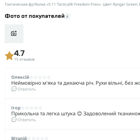
Тактическая футболка «5.11 Tactical® Freedom Fries». Цвет Ranger Green. 
Фото от покупателей
0
4.7
15 отзывов
Олексій
Неймовірно м'яка та дихаюча річ. Рухи вільні, без 
Ответить
Ігор
Прикольна та легка штука 😊 Задоволений тканино
Ответить
Віталій