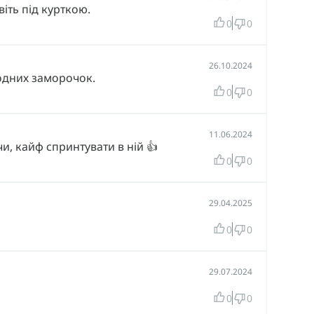
іть під курткою.
0
0
26.10.2024
жодних заморочок.
0
0
11.06.2024
и, кайф спринтувати в ній 👍
0
0
29.04.2025
0
0
29.07.2024
0
0