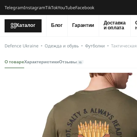
Telegram
Instagram
TikTok
YouTube
Facebook
Доставка
Каталог
Блог
Гарантии
и оплата
Defence Ukraine
Одежда и обувь
Футболки
Тактическая
О товаре
Характеристики
Отзывы
15