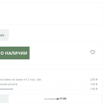
каз
 О НАЛИЧИИ
ставка на заказ от 2 тыс. грн.
230 ₴
олной оплате
150 ₴
компании
130 ₴
выходные
до 17:00