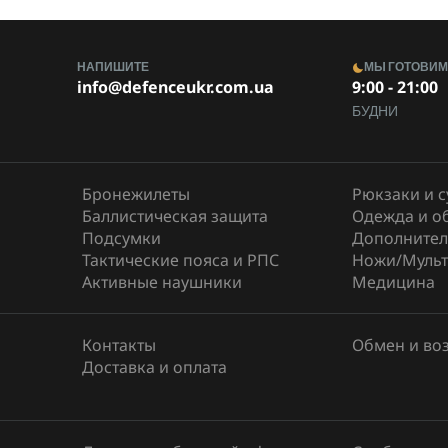
НАПИШИТЕ
МЫ ГОТОВИ
info@defenceukr.com.ua
9:00 - 21:00
БУДНИ
Бронежилеты
Рюкзаки и 
Баллистическая защита
Одежда и о
Подсумки
Дополнител
Тактические пояса и РПС
Ножи/Мульт
Активные наушники
Медицина
Контакты
Обмен и во
Доставка и оплата