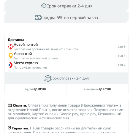
Срок отправки 2-4 дня
Скидка 5% на первый заказ
Доставка
Новой почтой
230 ₴
Беcплатная доставка на заказ от 2 тыс. грн.
Укрпочтой
150 ₴
Бесплатно при полной оплате
Meest express
130 ₴
По тарифам компании
Срок отправки 2-4 дня
будни
выходные
до 19:00
до 17:00
Оплата при получении товара (Наложенный платеж в
Оплата:
отделении Новой Почты, после осмотра товара), Покупка частями
от Monobank, Картой онлайн, Google pay, Apple pay, Безналичный
для юридических и физических лиц
Наши товары рассчитаны на длительный срок
Гарантия:
эксплуатации. При этом, если не подошло изделие, вы можете