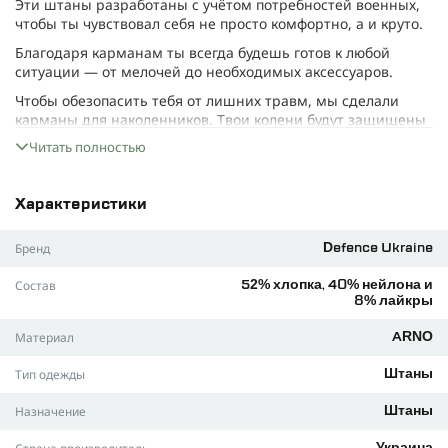
Эти штаны разработаны с учётом потребностей военных,
чтобы ты чувствовал себя не просто комфортно, а и круто.
Благодаря карманам ты всегда будешь готов к любой
ситуации — от мелочей до необходимых аксессуаров.
Чтобы обезопасить тебя от лишних травм, мы сделали
карманы для наколенников. Твои колени будут защищены
во время боя… или когда ты споткнёшься о пень.
Читать полностью
Сделаны из лёгкой смешанной ткани
ARNO
, они
устойчивы к грязи. Даже если тебя забросит в болото —
всё будет под контролем.
Характеристики
Материал
Бренд
Defence Ukraine
Специальная структура ткани
ARNO
делает её прочной, но
при этом дышащей и устойчивой к загрязнениям.
Состав
52% хлопка, 40% нейлона и
Технология
Odor Management
также приятно удивит —
8% лайкры
благодаря ей одежда остаётся чистой дольше, что приятно
Материал
удивит, если нет возможности регулярно стирать вещи.
ARNO
Ткань
ARNO
сочетает в себе прочность,
Тип одежды
Штаны
воздухопроницаемость и устойчивость к грязи, даже если
ты весь день лазил по болотам и упёрся в колючую
Назначение
Штаны
проволоку. Технология
Nilit Breeze
позволяет телу дышать
и имеет охлаждающий эффект, который особенно ощутим