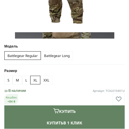
Модель
Battlegear Regular
Battlegear Long
Размер
S
M
L
XL
XXL
Артикул: TCXL010401U
В наличии
Кешбек
+84 ₴
КУПИТЬ
КУПИТЬ
В 1 КЛИК