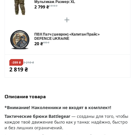
Мультикам. Размер: XL
2 799 ₴
2 818 ₴
ПВХ Патч (шеврон) «Капитан Прайс»
DEFENCE UKRAINE
20 ₴
400 ₴
-399 ₴
3 218 ₴
2 819 ₴
Описание товара
*Внимание! Наколенники не входят в комплект!
Тактические брюки Battlegear
— созданы для того, чтобы
каждое твоё движение было как у танка: надёжно, быстро
и без лишних ограничений.