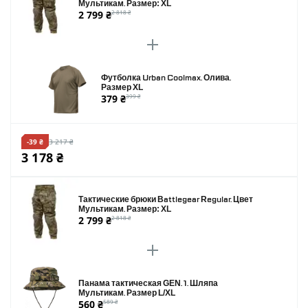
Мультикам. Размер: XL
2 799 ₴
2 818 ₴
Футболка Urban Coolmax. Олива.
Размер XL
379 ₴
399 ₴
-39 ₴
3 217 ₴
3 178 ₴
Тактические брюки Battlegear Regular. Цвет
Мультикам. Размер: XL
2 799 ₴
2 818 ₴
Панама тактическая GEN. 1. Шляпа
Мультикам. Размер L/XL
560 ₴
589 ₴