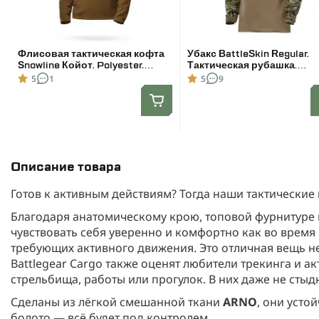
Флисовая тактическая кофта
Убакс BattleSkin Regular.
Snowline Койот. Polyester.
Тактическая рубашка.
Размер: Reg/M
Мультикам. Размер: L
5
1
5
9
Описание товара
Готов к активным действиям? Тогда наши тактически
Благодаря анатомическому крою, топовой фурнитуре
чувствовать себя уверенно и комфортно как во время 
требующих активного движения. Это отличная вещь н
Battlegear Cargo также оценят любители трекинга и а
стрельбища, работы или прогулок. В них даже не сты
Сделаны из лёгкой смешанной ткани
ARNO
, они усто
болото — всё будет под контролем.