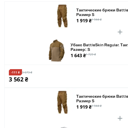
Количество карманов
Тактические брюки Battle
Размер S
Цвет
1 919 ₴
1 944 ₴
Размер
Убакс BattleSkin Regular. Та
Размер: S
1 643 ₴
1 729 ₴
-111 ₴
3 673 ₴
3 562 ₴
Тактические брюки Battle
Размер S
1 919 ₴
1 944 ₴