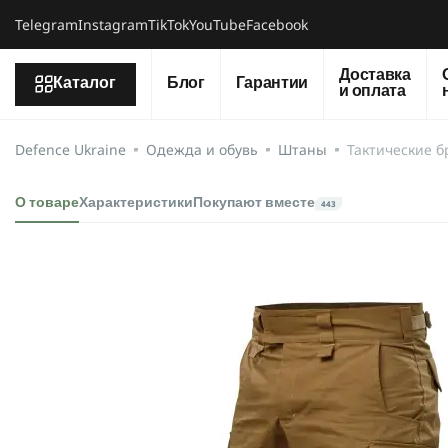
Telegram
Instagram
TikTok
YouTube
Facebook
Доставка
Каталог
Блог
Гарантии
и оплата
Defence Ukraine
Одежда и обувь
Штаны
Тактические б
О товаре
Характеристики
Покупают вместе
443