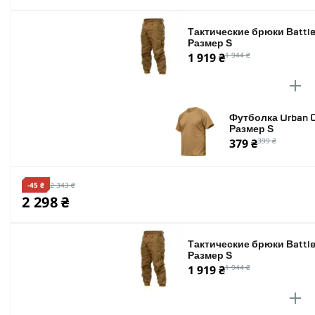
Тактические брюки Battle
Размер S
1 919 ₴
1 944 ₴
Футболка Urban C
Размер S
379 ₴
399 ₴
-45 ₴
2 343 ₴
2 298 ₴
Тактические брюки Battle
Размер S
1 919 ₴
1 944 ₴