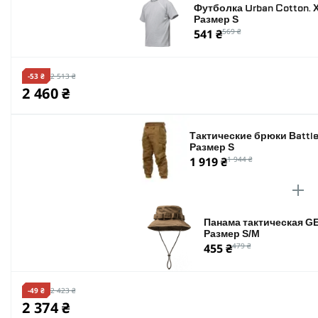
Футболка Urban Cotton. 
Размер S
541 ₴
569 ₴
-53 ₴
2 513 ₴
2 460 ₴
Тактические брюки Battle
Размер S
1 919 ₴
1 944 ₴
Панама тактическая GE
Размер S/M
455 ₴
479 ₴
-49 ₴
2 423 ₴
2 374 ₴