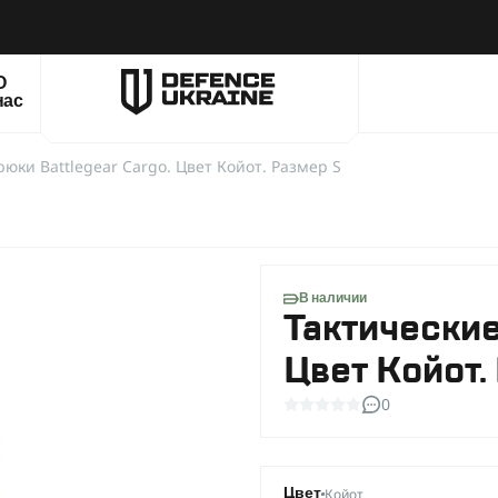
О
нас
рюки Battlegear Cargo. Цвет Койот. Размер S
В наличии
Тактические
Цвет Койот.
0
Койот
Цвет