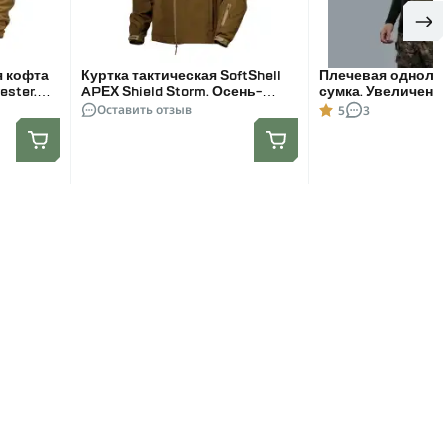
я кофта
Куртка тактическая SoftShell
Плечевая одноля
ester.
APEX Shield Storm. Осень-
сумка. Увеличенна
Весна Койот. Размер L
Оставить отзыв
1000D Олива
5
3