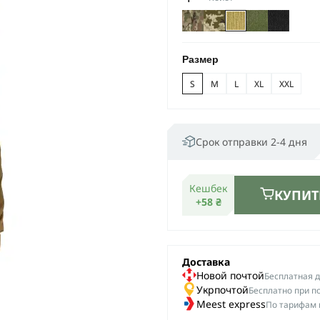
Размер
S
M
L
XL
XXL
Срок отправки 2-4 дня
Кешбек
КУПИТ
+58 ₴
Доставка
Новой почтой
Беcплатная до
Укрпочтой
Бесплатно при п
Meest express
По тарифам 