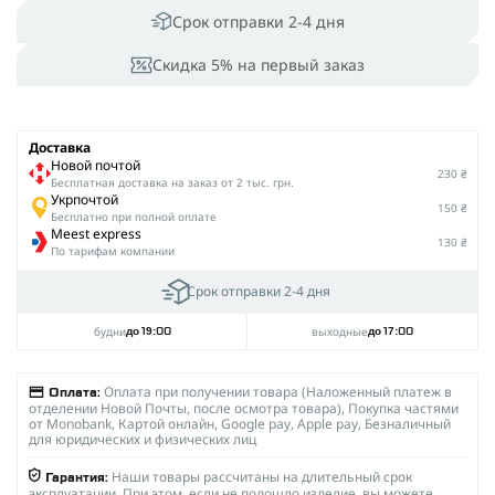
Срок отправки 2-4 дня
Скидка 5% на первый заказ
Доставка
Новой почтой
230 ₴
Беcплатная доставка на заказ от 2 тыс. грн.
Укрпочтой
150 ₴
Бесплатно при полной оплате
Meest express
130 ₴
По тарифам компании
Срок отправки 2-4 дня
будни
выходные
до 19:00
до 17:00
Оплата при получении товара (Наложенный платеж в
Оплата:
отделении Новой Почты, после осмотра товара), Покупка частями
от Monobank, Картой онлайн, Google pay, Apple pay, Безналичный
для юридических и физических лиц
Наши товары рассчитаны на длительный срок
Гарантия:
эксплуатации. При этом, если не подошло изделие, вы можете