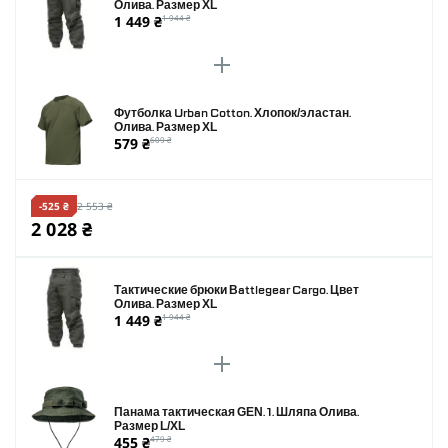
Олива. Размер XL
1 449 ₴
1 944 ₴
Футболка Urban Cotton. Хлопок/эластан.
Олива. Размер XL
579 ₴
609 ₴
-525 ₴
2 553 ₴
2 028 ₴
Тактические брюки Battlegear Cargo. Цвет
Олива. Размер XL
1 449 ₴
1 944 ₴
Панама тактическая GEN. 1. Шляпа Олива.
Размер L/XL
455 ₴
479 ₴