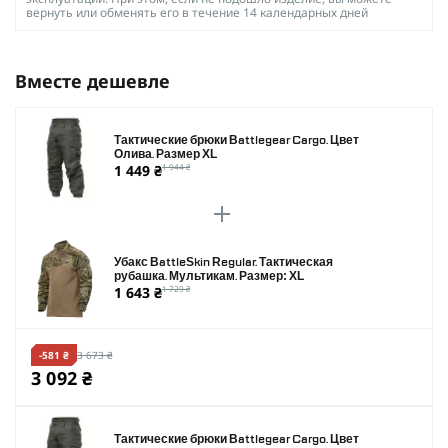
вернуть или обменять его в течение 14 календарных дней
Вместе дешевле
Тактические брюки Battlegear Cargo. Цвет
Олива. Размер XL
1 449 ₴
1 944 ₴
Убакс BattleSkin Regular. Тактическая
рубашка. Мультикам. Размер: XL
1 643 ₴
1 729 ₴
-581 ₴
3 673 ₴
3 092 ₴
Тактические брюки Battlegear Cargo. Цвет