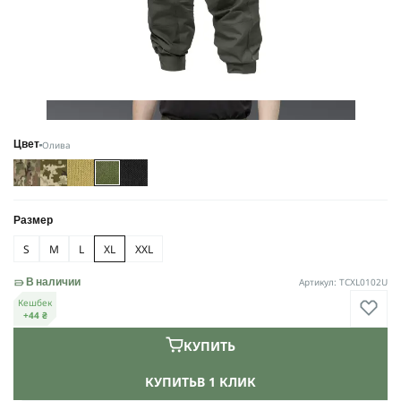
Олива
Цвет
Размер
S
M
L
XL
XXL
Артикул: TCXL0102U
В наличии
Кешбек
+44 ₴
КУПИТЬ
КУПИТЬ
В 1 КЛИК