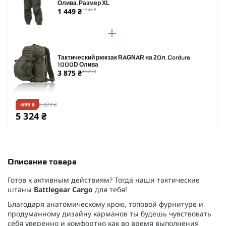
Олива. Размер XL
1 449 ₴
1 944 ₴
Тактический рюкзак RAGNAR на 20л. Cordura
1000D Олива
3 875 ₴
4 079 ₴
-699 ₴
6 023 ₴
5 324 ₴
Описание товара
Готов к активным действиям? Тогда наши тактические
штаны
Battlegear Cargo
для тебя!
Благодаря анатомическому крою, топовой фурнитуре и
продуманному дизайну карманов ты будешь чувствовать
себя уверенно и комфортно как во время выполнения