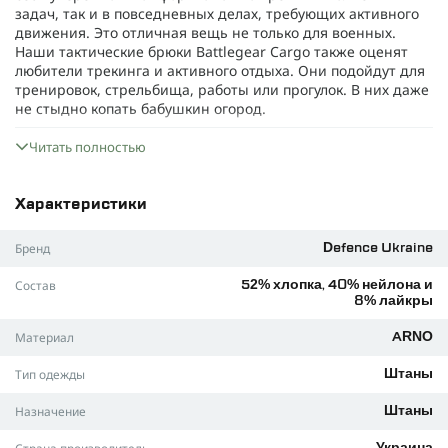
задач, так и в повседневных делах, требующих активного
движения. Это отличная вещь не только для военных.
Наши тактические брюки Battlegear Cargo также оценят
любители трекинга и активного отдыха. Они подойдут для
тренировок, стрельбища, работы или прогулок. В них даже
не стыдно копать бабушкин огород.
Сделаны из лёгкой смешанной ткани
ARNO
, они
Читать полностью
устойчивы к грязи. Даже если тебя забросит в полное
болото — всё будет под контролем.
Тактические штаны
Battlegear Cargo
оснащены топовой
Характеристики
фурнитурой, которая не сломается и не порвётся сама по
себе. Ты сможешь её сломать только если очень
Бренд
Defence Ukraine
постараешься.
Состав
52% хлопка, 40% нейлона и
Материал
8% лайкры
Специальная структура ткани
ARNO
делает её прочной, но
при этом дышащей и устойчивой к загрязнениям.
Материал
ARNO
Технология
Nilit Breeze
позволяет телу дышать и обладает
Тип одежды
охлаждающим эффектом, который особенно ощутим во
Штаны
время физических нагрузок.
ARNO
устойчива к истиранию,
Назначение
Штаны
разрывам и порезам. Технология
Odor Management
также
приятно удивит — благодаря ей одежда остаётся чистой