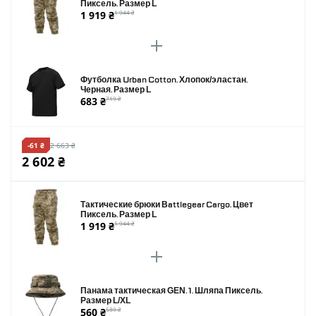
Пиксель. Размер L
1 919 ₴
1 944 ₴
Футболка Urban Cotton. Хлопок/эластан.
Черная. Размер L
683 ₴
719 ₴
-61 ₴
2 663 ₴
2 602 ₴
Тактические брюки Battlegear Cargo. Цвет
Пиксель. Размер L
1 919 ₴
1 944 ₴
Панама тактическая GEN. 1. Шляпа Пиксель.
Размер L/XL
560 ₴
589 ₴