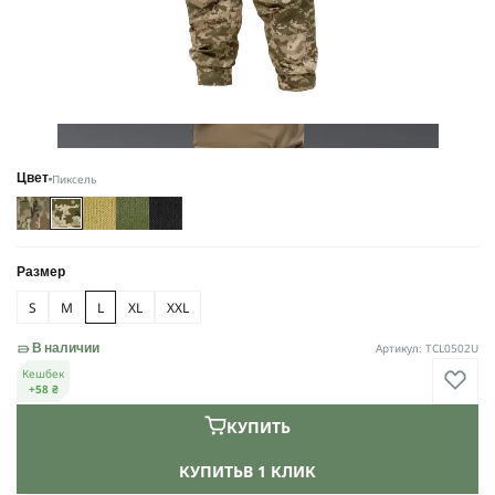
Пиксель
Цвет
Размер
S
M
L
XL
XXL
Артикул: TCL0502U
В наличии
Кешбек
+58 ₴
КУПИТЬ
КУПИТЬ
В 1 КЛИК