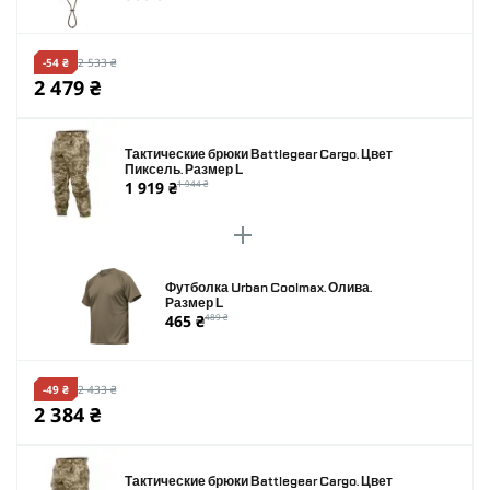
-54 ₴
2 533 ₴
2 479 ₴
Тактические брюки Battlegear Cargo. Цвет
Пиксель. Размер L
1 919 ₴
1 944 ₴
Футболка Urban Coolmax. Олива.
Размер L
465 ₴
489 ₴
-49 ₴
2 433 ₴
2 384 ₴
Тактические брюки Battlegear Cargo. Цвет