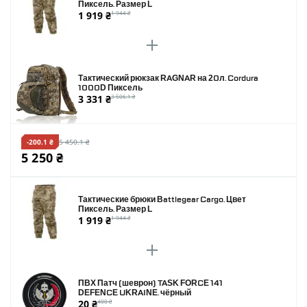
Пиксель. Размер L
1 919 ₴
1 944 ₴
Тактический рюкзак RAGNAR на 20л. Cordura
1000D Пиксель
3 331 ₴
3 506.1 ₴
-200.1 ₴
5 450.1 ₴
5 250 ₴
Тактические брюки Battlegear Cargo. Цвет
Пиксель. Размер L
1 919 ₴
1 944 ₴
ПВХ Патч (шеврон) TASK FORCE 141
DEFENCE UKRAINE. чёрный
20 ₴
400 ₴