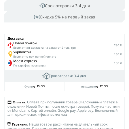
Срок отправки 3-4 дня
Скидка 5% на первый заказ
Доставка
Новой почтой
230 ₴
Беcплатная доставка на заказ от 2 тыс. грн.
Укрпочтой
150 ₴
Бесплатно при полной оплате
Meest express
130 ₴
По тарифам компании
Срок отправки 3-4 дня
будни
выходные
до 19:00
до 17:00
Оплата при получении товара (Наложенный платеж в
Оплата:
отделении Новой Почты, после осмотра товара), Покупка частями
от Monobank, Картой онлайн, Google pay, Apple pay, Безналичный
для юридических и физических лиц
Наши товары рассчитаны на длительный срок
Гарантия:
эксплуатации. При этом, если не подошло изделие, вы можете