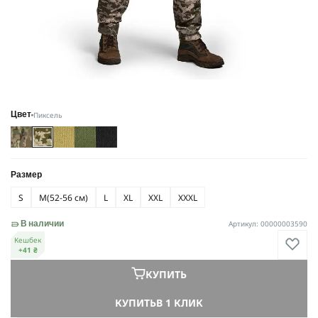
Пиксель
Цвет
Размер
S
M
(52-56 см)
L
XL
XXL
ХXXL
Артикул: 00000003590
В наличии
Кешбек
+41 ₴
КУПИТЬ
КУПИТЬ
В 1 КЛИК