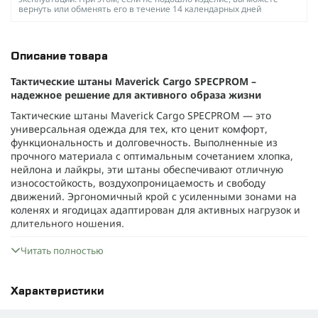
вернуть или обменять его в течение 14 календарных дней
Описание товара
Тактические штаны Maverick Cargo SPECPROM –
надежное решение для активного образа жизни
Тактические штаны Maverick Cargo SPECPROM — это
универсальная одежда для тех, кто ценит комфорт,
функциональность и долговечность. Выполненные из
прочного материала с оптимальным сочетанием хлопка,
нейлона и лайкры, эти штаны обеспечивают отличную
износостойкость, воздухопроницаемость и свободу
движений. Эргономичный крой с усиленными зонами на
коленях и ягодицах адаптирован для активных нагрузок и
длительного ношения.
Пояс с частичной эластичностью и регулируемыми
Читать полностью
шлевками позволяет легко подогнать штаны по фигуре, а
качественная фурнитура — молнии YKK, липучки Velcro —
гарантируют надежность и удобство в эксплуатации.
Характеристики
Благодаря множеству функциональных карманов, включая
объемные cargo, вы сможете всегда иметь под рукой