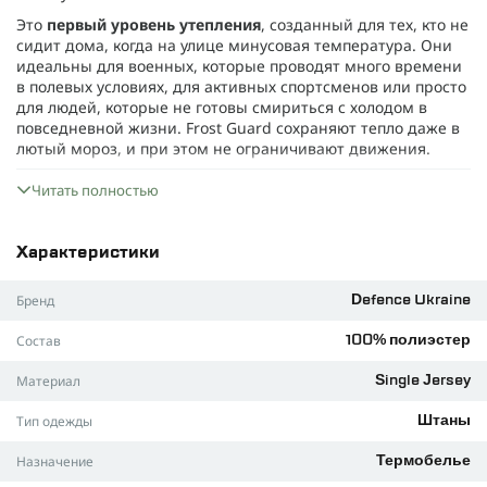
Это
первый уровень утепления
, созданный для тех, кто не
сидит дома, когда на улице минусовая температура. Они
идеальны для военных, которые проводят много времени
в полевых условиях, для активных спортсменов или просто
для людей, которые не готовы смириться с холодом в
повседневной жизни. Frost Guard сохраняют тепло даже в
лютый мороз, и при этом не ограничивают движения.
Почему стоит выбрать штаны Frost Guard?
Читать полностью
Подходят на температуру до -15°C.
Frost Guard обеспечат
вам тепло даже при -15°C, а сочетание с другими
уровнями утепления гарантируют комфорт даже при
Характеристики
температуре до -30°C. В этих штанах вам не придется
выбирать между комфортом и важными делами.
Бренд
Defence Ukraine
Эластичный пояс
, который идеально «адаптируется» к
Состав
100% полиэстер
вашей талии и обеспечивает комфорт без чрезмерного
давления. Позволяют забыть о неудобствах и двигаться
Материал
Single Jersey
свободно, не думая о холоде.
Бесшовная технология
. Или, как мы говорим - швы,
Тип одежды
Штаны
которые не ощущаются. Мы применили плоские швы,
чтобы каждое движение было максимально свободным.
Назначение
Термобелье
Никаких натираний - никаких лишних ощущений.