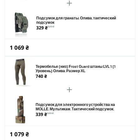
Подсумок для гранаты. Олива, тактический
подсумок
329 ₴
329 ₴
1 069 ₴
Термобелье (низ) Frost Guard штаны LVL 1 (1
Уровень) Олива. Размер XL
740 ₴
Подсумок для электронного устройства на
MOLLE. Мультикам. Тактический подсумок.
339 ₴
339 ₴
1 079 ₴