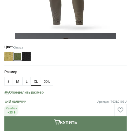
Олива
Цвет
Размер
S
M
L
XL
XXL
Определить размер
Артикул: TGXL0105U
В наличии
Кешбек
+23 ₴
КУПИТЬ