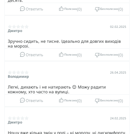
десять.
0
0
Ответить
Полезно
Бесполезно
02.02.2025
Дмитро
Зручно сидить, не тисне. Ідеально для довгих виходів
на морозі.
0
0
Ответить
Полезно
Бесполезно
26.04.2025
Володимир
Легкі, дихають і не натирають 😊 Можу радити
кожному, хто часто на вулиці.
0
0
Ответить
Полезно
Бесполезно
24.02.2025
Дмитро
Ношу вже кілька змін у полі – ні морозу, ні дискомфорту,