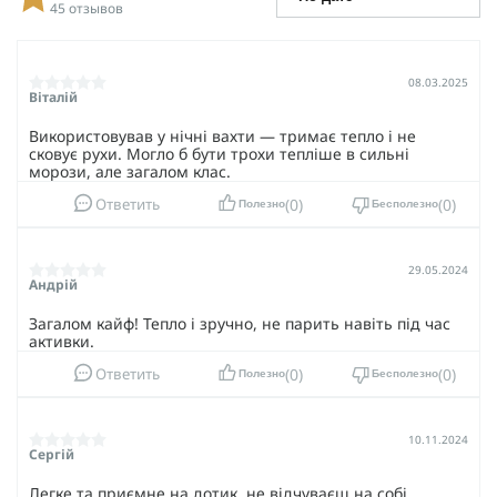
45 отзывов
края.
Повседневная жизнь:
Frost Guard подходит для тех, кто
просто не хочет мерзнуть по дороге на работу или во
08.03.2025
время прогулки.
Віталій
Доступен в размерах от S до XXL, поэтому каждый найдет
Використовував у нічні вахти — тримає тепло і не
свой вариант, который идеально сядет.
сковує рухи. Могло б бути трохи тепліше в сильні
морози, але загалом клас.
Основные характеристики Frost Guard:
0
0
Состав
: 100% полиэстер с волокнами CoolPass.
Ответить
Полезно
Бесполезно
Плотность ткани:
130 г/м².
Температурный режим:
29.05.2024
Андрій
до -15°C - в базовой комплектации,
Загалом кайф! Тепло і зручно, не парить навіть під час
до -30°C - в комбинации со вторым уровнем
активки.
утепления.
0
0
Ответить
Полезно
Бесполезно
Реглан Frost Guard - это первый шаг к вашей комфортной и
более теплой жизни. В нем долгие военные миссии или
просто зимние прогулки не будут казаться испытанием на
10.11.2024
выносливость. Защищайте себя - выбирайте лучшее.
Сергій
Легке та приємне на дотик, не відчуваєш на собі.