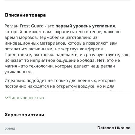
Описание товара
Реглан Frost Guard - это
первый уровень утепления
,
который поможет вам сохранить тело в тепле, даже во
время морозов. Термобелье изготовлено из
инновационных материалов, которые позволяют вам
оставаться активными, не жертвуя комфортом.
Представьте, вы только надеваете, и сразу чувствуете, как
исчезает то неприятное ощущение холода. Нет, это не
магия - это технологии, которые делают наш реглан
уникальным.
Идеально подойдет не только для военных, которые
постоянно находятся на открытом воздухе, но и для
активных людей, которые не любят сидеть дома. Реглан
легкий, эластичный, суперкомфортный, и круто сохраняет
Читать полностью
тепло, поэтому даже
-15°C
не станут для вас проблемой (а с
правильным комплектом -
и все -30°C
).
Характеристики
Чем особенный реглан Frost Guard?
Гипоаллергенный материал
. Если ваша кожа
Бренд
Defence Ukraine
чувствительная, то вам не стоит волноваться. Для