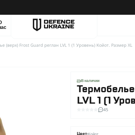
О
нас
е (верх) Frost Guard реглан LVL 1 (1 Уровень) Койот. Размер XL
В наличии
Термобелье 
LVL 1 (1 Ур
45
Койот
Цвет