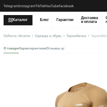
Telegram
Instagram
TikTok
YouTube
Facebook
Доставка
Каталог
Блог
Гарантии
и оплата
Defence Ukraine
Одежда и обувь
Термобелье
Термобель
О товаре
Характеристики
Отзывы
45