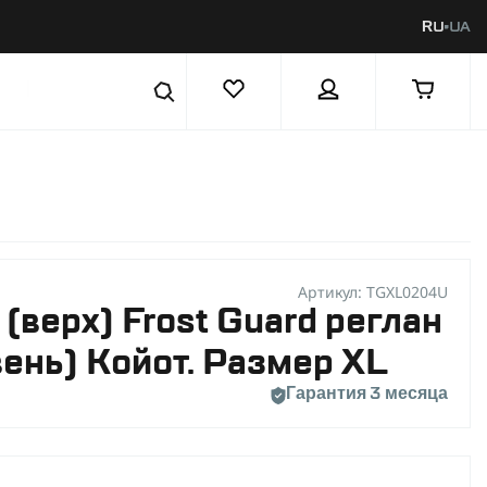
RU
UA
|
Артикул: TGXL0204U
(верх) Frost Guard реглан
овень) Койот. Размер XL
Гарантия 3 месяца