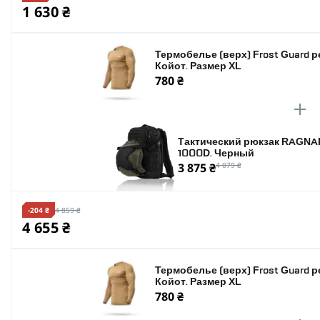
1 630 ₴
Термобелье (верх) Frost Guard ре
Койот. Размер XL
780 ₴
Тактический рюкзак RAGNA
1000D. Черный
3 875 ₴
4 079 ₴
-204 ₴
4 859 ₴
4 655 ₴
Термобелье (верх) Frost Guard ре
Койот. Размер XL
780 ₴