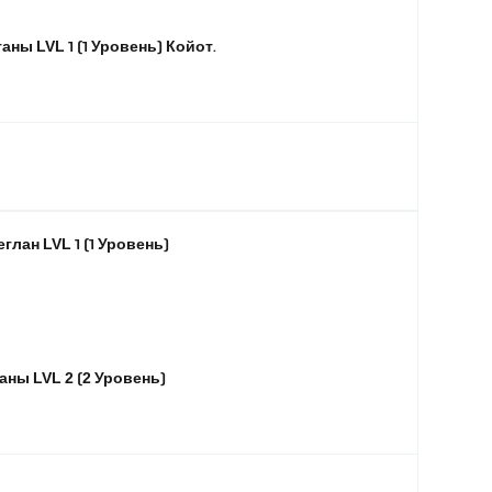
дет свой вариант, который идеально сядет.
аны LVL 1 (1 Уровень) Койот.
ения.
глан LVL 1 (1 Уровень)
ной и более теплой жизни. В нем долгие
 казаться испытанием на выносливость.
аны LVL 2 (2 Уровень)