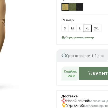
Размер
S
M
L
XL
XXL
Определить размер
Срок отправки 1-2 дня
Кешбек
КУПИТ
+24 ₴
Доставка
Новой почтой
Беcплатная до
Укрпочтой
Бесплатно при п