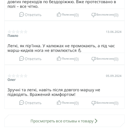
довгих переходів по бездоріжжю. Вже протестовано в
полі – все чітко.
0
0
Ответить
Полезно
Бесполезно
13.06.2024
Павло
Легкі, як пір'їнка. У калюжах не промокають, а під час
марш-кидків нога не втомлюється 💪
0
0
Ответить
Полезно
Бесполезно
05.09.2024
Олег
Зручні та легкі, навіть після довгого маршу не
підводять. Вражений комфортом!
0
0
Ответить
Полезно
Бесполезно
Просмотреть все отзывы к товару