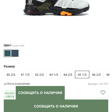
Lunar rock
Цвет
Размер
40 2/3
41 1/3
42 2/3
43 1/3
44 2/3
45 1/3
46 2/3
40
Артикул: 451397
Нету в наличии
СООБЩИТЬ О НАЛИЧИИ
Кешбек
+257 ₴
СООБЩИТЬ О НАЛИЧИИ