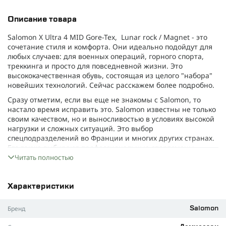
Описание товара
Salomon X Ultra 4 MID Gore-Tex, Lunar rock / Magnet - это
сочетание стиля и комфорта. Они идеально подойдут для
любых случаев: для военных операций, горного спорта,
треккинга и просто для повседневной жизни. Это
высококачественная обувь, состоящая из целого "набора"
новейших технологий. Сейчас расскажем более подробно.
Сразу отметим, если вы еще не знакомы с Salomon, то
настало время исправить это. Salomon известны не только
своим качеством, но и выносливостью в условиях высокой
нагрузки и сложных ситуаций. Это выбор
спецподразделений во Франции и многих других странах.
Его также выбирают профессиональные спортсмены.
Читать полностью
Основная фишка этой обуви - это технология GORE-TEX.
Она делает обувь водонепроницаемой, чтобы сохранять
сухость при любых, даже самых влажных, условиях. При
Характеристики
этом нога не закупоривается, а "дышит".
Также стоит обратить внимание на новый каркас подошвы
Бренд
Salomon
- ADV-C. Он позволяет защитить стопу от внешнего изгиба,
улучшая стабильность. Но важный момент - это никак не