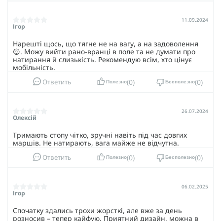
обувь - то это Salomon X Ultra 4 MID Gore-Tex!
11.09.2024
Ігор
Нарешті щось, що тягне не на вагу, а на задоволення
😌. Можу вийти рано-вранці в поле та не думати про
натирання й слизькість. Рекомендую всім, хто цінує
мобільність.
0
0
Ответить
Полезно
Бесполезно
26.07.2024
Олексій
Тримають стопу чітко, зручні навіть під час довгих
маршів. Не натирають, вага майже не відчутна.
0
0
Ответить
Полезно
Бесполезно
06.02.2025
Ігор
Спочатку здались трохи жорсткі, але вже за день
розносив – тепер кайфую. Приятний дизайн, можна в