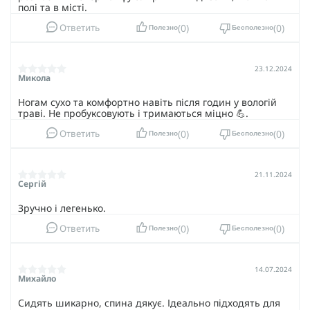
полі та в місті.
0
0
Ответить
Полезно
Бесполезно
23.12.2024
Микола
Ногам сухо та комфортно навіть після годин у вологій
траві. Не пробуксовують і тримаються міцно 💪.
0
0
Ответить
Полезно
Бесполезно
21.11.2024
Сергій
Зручно і легенько.
0
0
Ответить
Полезно
Бесполезно
14.07.2024
Михайло
Сидять шикарно, спина дякує. Ідеально підходять для