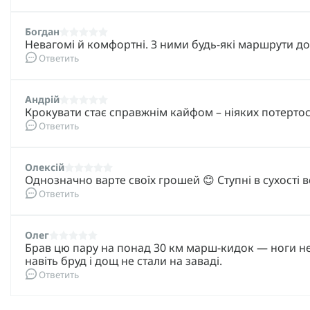
Богдан
Невагомі й комфортні. З ними будь-які маршрути до
Ответить
Андрій
Крокувати стає справжнім кайфом – ніяких потерто
Ответить
Олексій
Однозначно варте своїх грошей 😊 Ступні в сухості ве
Ответить
Олег
Брав цю пару на понад 30 км марш-кидок — ноги не
навіть бруд і дощ не стали на заваді.
Ответить