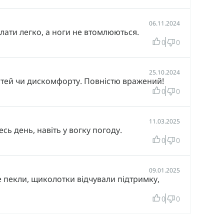
06.11.2024
лати легко, а ноги не втомлюються.
0
0
25.10.2024
стей чи дискомфорту. Повністю вражений!
0
0
11.03.2025
сь день, навіть у вогку погоду.
0
0
09.01.2025
 пекли, щиколотки відчували підтримку,
0
0