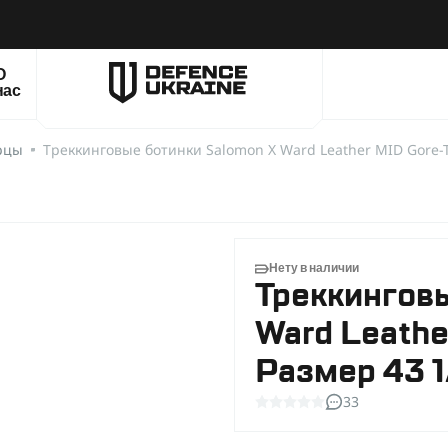
О
нас
рцы
Треккинговые ботинки Salomon X Ward Leather MID Gore-T
Нету в наличии
Треккинговы
Ward Leathe
Размер 43 1
33