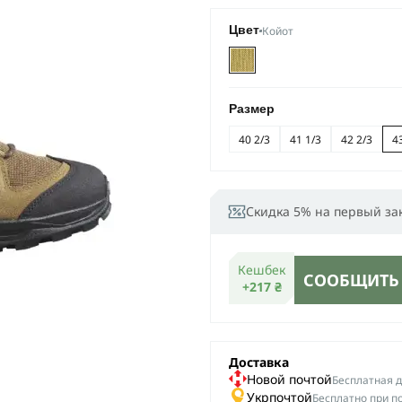
Койот
Цвет
Размер
40 2/3
41 1/3
42 2/3
4
Скидка 5% на первый за
Кешбек
СООБЩИТЬ
+217 ₴
Доставка
Новой почтой
Беcплатная до
Укрпочтой
Бесплатно при п