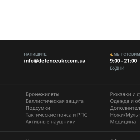
НАПИШИТЕ
МЫ ГОТОВИ
info@defenceukr.com.ua
9:00 - 21:00
БУДНИ
Бронежилеты
Рюкзаки и 
Баллистическая защита
Одежда и о
Подсумки
Дополнител
Тактические пояса и РПС
Ножи/Мульт
Активные наушники
Медицина