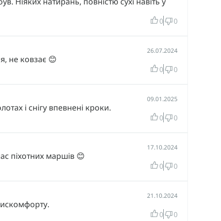
ув. Ніяких натирань, повністю сухі навіть у
0
0
26.07.2024
, не ковзає 😊
0
0
09.01.2025
лотах і снігу впевнені кроки.
0
0
17.10.2024
час піхотних маршів 😊
0
0
21.10.2024
 дискомфорту.
0
0