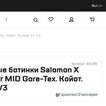
RU
UA
|
ex. Койот. Размер 43 1/3
Артикул: 431395
е ботинки Salomon X
r MID Gore-Tex. Койот.
/3
Гарантия 12 месяцев