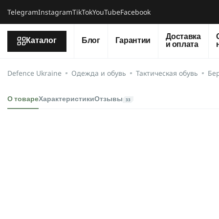
Telegram
Instagram
TikTok
YouTube
Facebook
Доставка
Каталог
Блог
Гарантии
и оплата
Defence Ukraine
Одежда и обувь
Тактическая обувь
Бе
О товаре
Характеристики
Отзывы
33