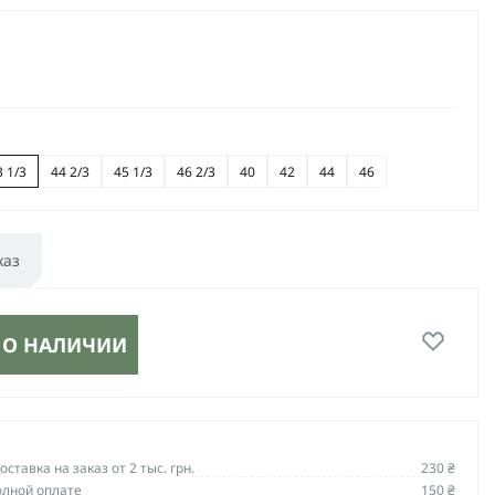
3 1/3
44 2/3
45 1/3
46 2/3
40
42
44
46
каз
 О НАЛИЧИИ
ставка на заказ от 2 тыс. грн.
230 ₴
олной оплате
150 ₴