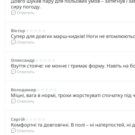
Довго шукав пару для польових умов – затягнув і заб
сиру погоду.
Ответить
Віктор
Супер для довгих марш-кидків! Ноги не втомлюються
Ответить
Олександр
Взуття стояче: не мокне і тримає форму. Навіть на бо
Ответить
Володимир
Міцні, вага в нормі, трохи жорсткуваті спочатку під 
Ответить
Сергій
Комфортні та довговічні. В полі – ні натертостей, ні
Ответить