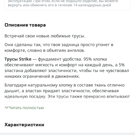
эксплуатации. При этом, если не подошло изделие, вы можете
вернуть или обменять его в течение 14 календарных дней
Описание товара
Встречай свои новые любимые трусы.
Они сделаны так, что твоя задница просто утонет в
комфорте, словно в объятиях ангелов.
Трусы Strike
— фундамент удобства. 95% хлопка
обеспечивают мягкость и комфорт на каждый день, а 5%
эластана добавляют эластичности, чтобы ты не чувствовал
никаких ограничений в движениях.
Благодаря натуральному хлопку в составе ткань отлично
дышит, а эластан придает эластичности, обеспечивая
идеальную посадку. Эти трусы также прекрасно впитывают
влагу, а эластан помогает им сохранять форму и не мяться,
что делает их еще более долговечными.
Читать полностью
Характеристики:
• Ткань: 95% хлопок, 5% эластан.
Характеристики
• Цвет: черный, белый, олива, серый, темно-серый.