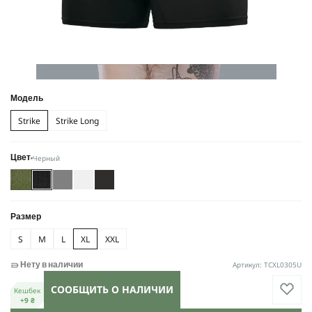
Модель
Strike
Strike Long
Черный
Цвет
Размер
S
M
L
XL
XXL
Артикул: TCXL0305U
Нету в наличии
СООБЩИТЬ О НАЛИЧИИ
Кешбек
+9 ₴