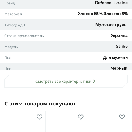
Бренд
Defence Ukraine
• Размеры: S, M, L, XL, XXL.
Материал
Хлопок 95%/Эластан 5%
Трусы, которые подарят твоей пятой точке настоящий
комфорт.
Тип одежды
Мужские трусы
Страна производитель
Украина
Модель
Strike
Пол
Для мужчин
Цвет
Черный
Размер
XL
Смотреть все характеристики
С этим товаром покупают