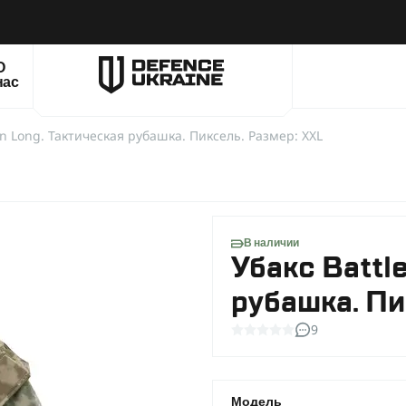
О
нас
in Long. Тактическая рубашка. Пиксель. Размер: XXL
В наличии
Убакс Battl
рубашка. Пи
9
Модель