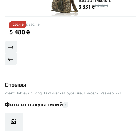
1000D Пиксель
3 331 ₴
3 506.1 ₴
-200.1 ₴
5 680.1 ₴
5 480 ₴
Отзывы
Убакс BattleSkin Long. Тактическая рубашка. Пиксель. Размер: XXL
Фото от покупателей
0