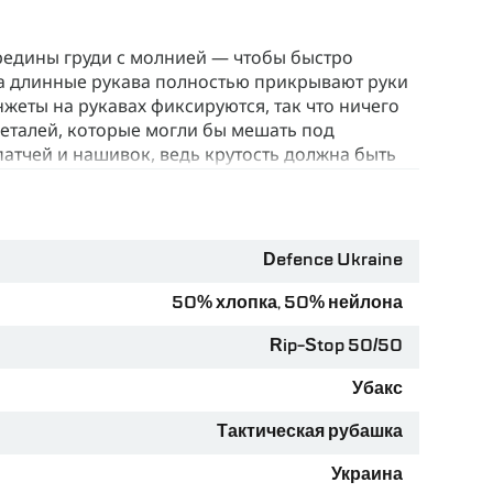
ередины груди с молнией — чтобы быстро
 а длинные рукава полностью прикрывают руки
анжеты на рукавах фиксируются, так что ничего
деталей, которые могли бы мешать под
атчей и нашивок, ведь крутость должна быть
Defence Ukraine
жёсткой полевой эксплуатации до случайного
50% хлопка, 50% нейлона
бор. Это смесь 50% нейлона и 50% хлопка
Rip-Stop 50/50
Rip-Stop с армированными нитями не даст
Убакс
Тактическая рубашка
плавится от любой искры.
Украина