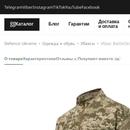
Telegram
Viber
Instagram
TikTok
YouTube
Facebook
Доставка
Каталог
Блог
Гарантии
и оплата
Defence Ukraine
Одежда и обувь
Убаксы
Убакс BattleSk
О товаре
Характеристики
Отзывы
Покупают вместе
9
166