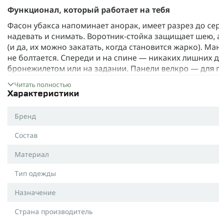
Функционал, который работает на тебя
Фасон убакса напоминает анорак, имеет разрез до с
надевать и снимать. Воротник-стойка защищает шею,
(и да, их можно закатать, когда становится жарко). М
не болтается. Спереди и на спине — никаких лишних 
бронежилетом или на задании. Панели велкро — для п
персонализированной.
Читать полностью
Материалы
Характеристики
Ткань Rip-Stop 50/50 на плечах и рукавах.
Бренд
Если тебе нужна одежда, которая выдержит всё — от 
Состав
«ой, ёbанUй гвоздь», то Rip-Stop 50/50 — отличный вы
(NYCO).
Материал
•
Максимальная прочность
— специальное плетение 
ткани порваться даже в самых жёстких условиях.
Тип одежды
•
Дышит
благодаря хлопку.
Назначение
•
Не боится огня
— в отличие от чистого нейлона, не 
Страна производитель