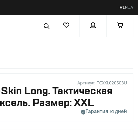
RU
UA
|
Артикул: TCXXL020503U
eSkin Long. Тактическая
ксель. Размер: XXL
Гарантия 14 дней