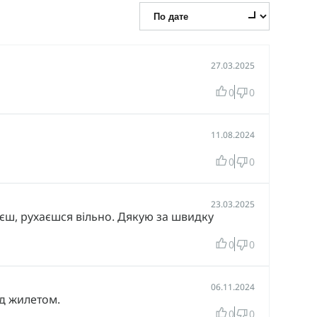
27.03.2025
0
0
11.08.2024
0
0
23.03.2025
нієш, рухаєшся вільно. Дякую за швидку
0
0
06.11.2024
ід жилетом.
0
0