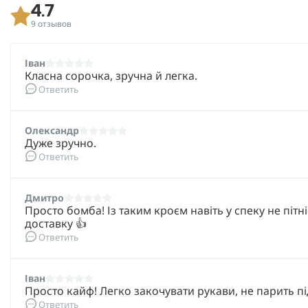
4.7
9 отзывов
Іван
Класна сорочка, зручна й легка.
Ответить
Олександр
Дуже зручно.
Ответить
Дмитро
Просто бомба! Із таким кроєм навіть у спеку не піт
доставку 👍
Ответить
Іван
Просто кайф! Легко закочувати рукави, не парить п
Ответить