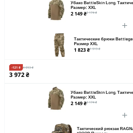
Убакс BattleSkin Long. Такти
Размер: XXL
2 149 ₴
2 174 ₴
Тактические брюки Battlegea
Размер XXL
1 823 ₴
1 919 ₴
-121 ₴
4 093 ₴
3 972 ₴
Убакс BattleSkin Long. Такти
Размер: XXL
2 149 ₴
2 174 ₴
Тактический рюкзак RAGNA