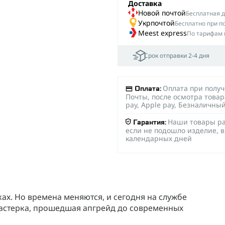
Доставка
Новой почтой
Беcплатная до
Укрпочтой
Бесплатно при п
Meest express
По тарифам 
Срок отправки 2-4 дня
Оплата при полу
Оплата:
Почты, после осмотра товар
pay, Apple pay, Безналичны
Наши товары ра
Гарантия:
если не подошло изделие, в
календарных дней
х. Но времена меняются, и сегодня на службе
мнастерка, прошедшая апгрейд до современных