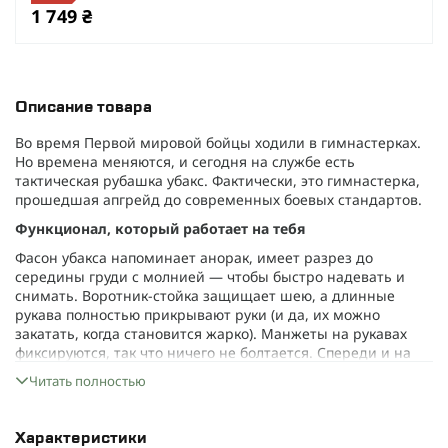
1 749 ₴
Описание товара
Во время Первой мировой бойцы ходили в гимнастерках.
Но времена меняются, и сегодня на службе есть
тактическая рубашка убакс. Фактически, это гимнастерка,
прошедшая апгрейд до современных боевых стандартов.
Функционал, который работает на тебя
Фасон убакса напоминает анорак, имеет разрез до
середины груди с молнией — чтобы быстро надевать и
снимать. Воротник-стойка защищает шею, а длинные
рукава полностью прикрывают руки (и да, их можно
закатать, когда становится жарко). Манжеты на рукавах
фиксируются, так что ничего не болтается. Спереди и на
спине — никаких лишних деталей, которые могли бы
Читать полностью
мешать под бронежилетом или на задании. Панели велкро
— для патчей и нашивок, ведь крутость должна быть
персонализированной.
Характеристики