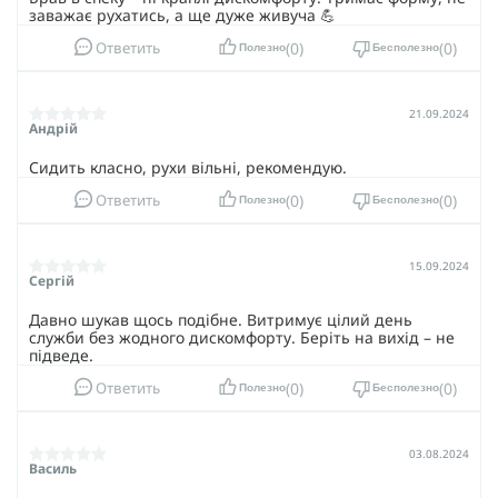
заважає рухатись, а ще дуже живуча 💪
0
0
Ответить
Полезно
Бесполезно
21.09.2024
Андрій
Сидить класно, рухи вільні, рекомендую.
0
0
Ответить
Полезно
Бесполезно
15.09.2024
Сергій
Давно шукав щось подібне. Витримує цілий день
служби без жодного дискомфорту. Беріть на вихід – не
підведе.
0
0
Ответить
Полезно
Бесполезно
03.08.2024
Василь