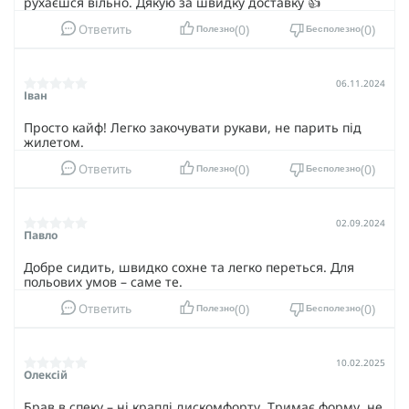
рухаєшся вільно. Дякую за швидку доставку 👍
0
0
Ответить
Полезно
Бесполезно
06.11.2024
Іван
Просто кайф! Легко закочувати рукави, не парить під
жилетом.
0
0
Ответить
Полезно
Бесполезно
02.09.2024
Павло
Добре сидить, швидко сохне та легко переться. Для
польових умов – саме те.
0
0
Ответить
Полезно
Бесполезно
10.02.2025
Олексій
Брав в спеку – ні краплі дискомфорту. Тримає форму, не