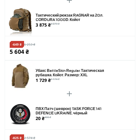
Тактический рюкзак RAGNAR на 20л.
CORDURA 1000D. Койот
3 875 ₴
4 079 ₴
-649 ₴
6 253 ₴
5 604 ₴
Убакс BattleSkin Regular. Тактическая
рубашка. Койот. Размер: XXL
1 729 ₴
2 174 ₴
ПВХ Патч (шеврон) TASK FORCE 141
DEFENCE UKRAINE. чёрный
20 ₴
400 ₴
-825 ₴
2 574 ₴