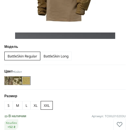
Модель
BattleSkin Regular
BattleSkin Long
Койот
Цвет
Размер
S
M
L
XL
XXL
Артикул: TCXXL010203U
В наличии
Кешбек
+52 ₴