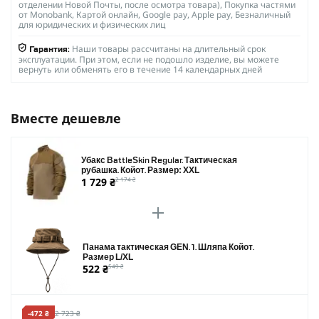
отделении Новой Почты, после осмотра товара), Покупка частями
от Monobank, Картой онлайн, Google pay, Apple pay, Безналичный
для юридических и физических лиц
Наши товары рассчитаны на длительный срок
Гарантия:
эксплуатации. При этом, если не подошло изделие, вы можете
вернуть или обменять его в течение 14 календарных дней
Вместе дешевле
Убакс BattleSkin Regular. Тактическая
рубашка. Койот. Размер: XXL
1 729 ₴
2 174 ₴
Панама тактическая GEN. 1. Шляпа Койот.
Размер L/XL
522 ₴
549 ₴
-472 ₴
2 723 ₴