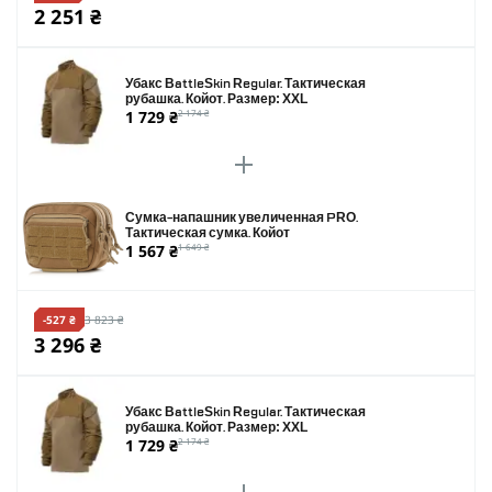
2 251 ₴
Убакс BattleSkin Regular. Тактическая
рубашка. Койот. Размер: XXL
1 729 ₴
2 174 ₴
Сумка-напашник увеличенная PRO.
Тактическая сумка. Койот
1 567 ₴
1 649 ₴
-527 ₴
3 823 ₴
3 296 ₴
Убакс BattleSkin Regular. Тактическая
рубашка. Койот. Размер: XXL
1 729 ₴
2 174 ₴