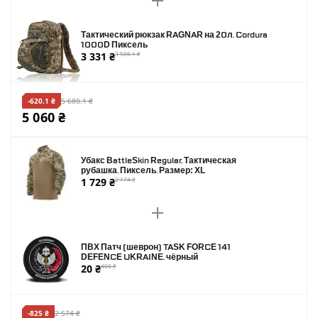
Тактический рюкзак RAGNAR на 20л. Cordura
1000D Пиксель
3 331 ₴
3 506.1 ₴
-620.1 ₴
5 680.1 ₴
5 060 ₴
Убакс BattleSkin Regular. Тактическая
рубашка. Пиксель. Размер: XL
1 729 ₴
2 174 ₴
ПВХ Патч (шеврон) TASK FORCE 141
DEFENCE UKRAINE. чёрный
20 ₴
400 ₴
-825 ₴
2 574 ₴