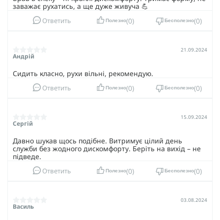
заважає рухатись, а ще дуже живуча 💪
0
0
Ответить
Полезно
Бесполезно
21.09.2024
Андрій
Сидить класно, рухи вільні, рекомендую.
0
0
Ответить
Полезно
Бесполезно
15.09.2024
Сергій
Давно шукав щось подібне. Витримує цілий день
служби без жодного дискомфорту. Беріть на вихід – не
підведе.
0
0
Ответить
Полезно
Бесполезно
03.08.2024
Василь