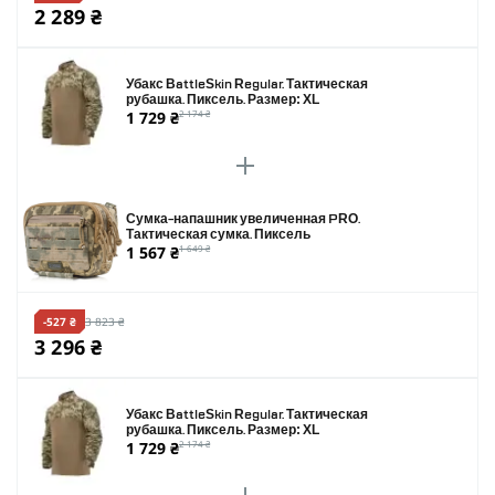
2 289 ₴
Убакс BattleSkin Regular. Тактическая
рубашка. Пиксель. Размер: XL
1 729 ₴
2 174 ₴
Сумка-напашник увеличенная PRO.
Тактическая сумка. Пиксель
1 567 ₴
1 649 ₴
-527 ₴
3 823 ₴
3 296 ₴
Убакс BattleSkin Regular. Тактическая
рубашка. Пиксель. Размер: XL
1 729 ₴
2 174 ₴