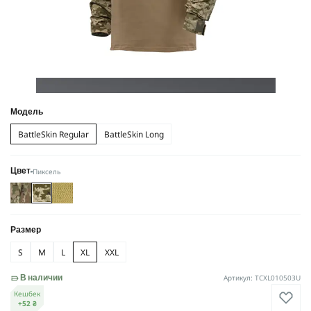
Модель
BattleSkin Regular
BattleSkin Long
Пиксель
Цвет
Размер
S
M
L
XL
XXL
Артикул: TCXL010503U
В наличии
Кешбек
+52 ₴