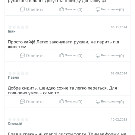
рухаєшся вільно. Дякую за швидку доставку 👍
0
0
Ответить
Полезно
Бесполезно
06.11.2024
Іван
Просто кайф! Легко закочувати рукави, не парить під
жилетом.
0
0
Ответить
Полезно
Бесполезно
02.09.2024
Павло
Добре сидить, швидко сохне та легко переться. Для
польових умов – саме те.
0
0
Ответить
Полезно
Бесполезно
10.02.2025
Олексій
Брав в спеку – ні краплі дискомфорту. Тримає форму, не