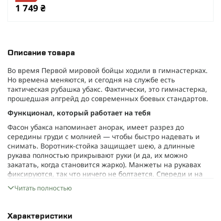
1 749 ₴
Описание товара
Во время Первой мировой бойцы ходили в гимнастерках.
Но времена меняются, и сегодня на службе есть
тактическая рубашка убакс. Фактически, это гимнастерка,
прошедшая апгрейд до современных боевых стандартов.
Функционал, который работает на тебя
Фасон убакса напоминает анорак, имеет разрез до
середины груди с молнией — чтобы быстро надевать и
снимать. Воротник-стойка защищает шею, а длинные
рукава полностью прикрывают руки (и да, их можно
закатать, когда становится жарко). Манжеты на рукавах
фиксируются, так что ничего не болтается. Спереди и на
спине — никаких лишних деталей, которые могли бы
Читать полностью
мешать под бронежилетом или на задании. Панели велкро
— для патчей и нашивок, ведь крутость должна быть
персонализированной.
Характеристики