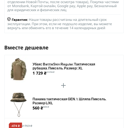
отделении Новой Почты, после осмотра товара), Покупка частями
от Monobank, Картой онлайн, Google pay, Apple pay, Безналичный
для юридических и физических лиц
Наши товары рассчитаны на длительный срок
Гарантия:
эксплуатации. При этом, если не подошло изделие, вы можете
вернуть или обменять его в течение 14 календарных дней
Вместе дешевле
Убакс BattleSkin Regular. Тактическая
рубашка. Пиксель. Размер: XL
1 729 ₴
2 174 ₴
Панама тактическая GEN. 1. Шляпа Пиксель.
Размер L/XL
560 ₴
589 ₴
-474 ₴
2 763 ₴