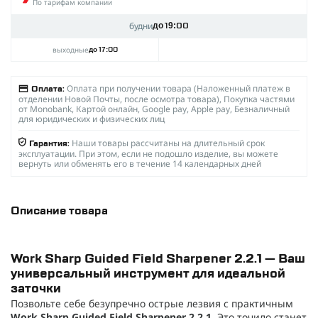
По тарифам компании
будни
до 19:00
выходные
до 17:00
Оплата при получении товара (Наложенный платеж в
Оплата:
отделении Новой Почты, после осмотра товара), Покупка частями
от Monobank, Картой онлайн, Google pay, Apple pay, Безналичный
для юридических и физических лиц
Наши товары рассчитаны на длительный срок
Гарантия:
эксплуатации. При этом, если не подошло изделие, вы можете
вернуть или обменять его в течение 14 календарных дней
Описание товара
Work Sharp Guided Field Sharpener 2.2.1 — Ваш
универсальный инструмент для идеальной
заточки
Позвольте себе безупречно острые лезвия с практичным
Work Sharp Guided Field Sharpener 2.2.1
. Это точило станет