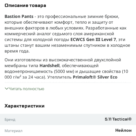
Описание товара
Bastion Pants
- это профессиональные зимние брюки,
которые обеспечивают комфорт, тепло и защиту от
внешних факторов в любых условиях. Разработанные как
коммерческий аналог седьмого слоя американской
системы для холодной погоды
ECWCS Gen III Level 7
, эти
штаны станут вашим незаменимым спутником в холодное
время года.
Они изготовлены из высококачественной двухслойной
мембраны типа
Hardshell
, обеспечивающей
водонепроницаемость (5000 мм) и дышащие свойства (10
000 г/м² за 24 часа). Утеплитель
Primaloft® Silver Eco
сохраняет тепло даже во влажных условиях, а усиленные
накладки на коленях и нижней части штанин гарантируют
Читать полностью
долговечность и износостойкость.
Основные особенности:
Характеристики
Мембрана Hardshell
: обеспечивает защиту от осадков и
эффективный отвод испарений от тела.
Бренд
5.11 Tactical®
Утеплитель Primaloft® Silver Eco
: легкий, теплый и
Материал
Нейлон
сохраняет свои свойства даже во влажном состоянии.