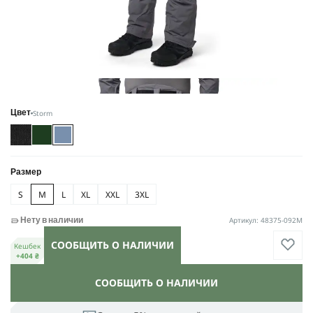
Storm
Цвет
Размер
S
M
L
XL
XXL
3XL
Артикул: 48375-092M
Нету в наличии
СООБЩИТЬ О НАЛИЧИИ
Кешбек
+404 ₴
СООБЩИТЬ О НАЛИЧИИ