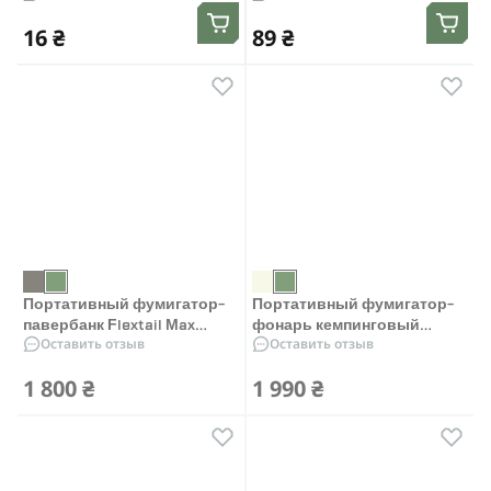
защиты
16 ₴
89 ₴
Портативный фумигатор-
Портативный фумигатор-
павербанк Flextail Max
фонарь кемпинговый
Оставить отзыв
Оставить отзыв
Repel S. Зелёный
Flextail Tiny Repel S.
Зелёный
1 800 ₴
1 990 ₴