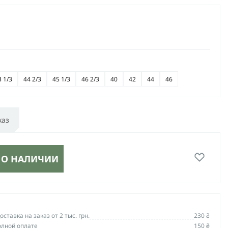
3 1/3
44 2/3
45 1/3
46 2/3
40
42
44
46
каз
 О НАЛИЧИИ
ставка на заказ от 2 тыс. грн.
230 ₴
олной оплате
150 ₴