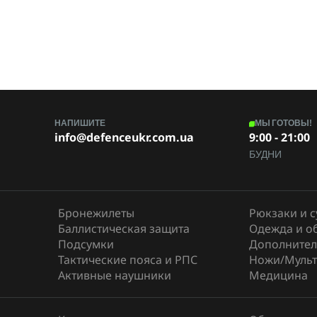
НАПИШИТЕ
МЫ ГОТОВЫ!
info@defenceukr.com.ua
9:00 - 21:00
БУДНИ
Бронежилеты
Рюкзаки и 
Баллистическая защита
Одежда и о
Подсумки
Дополнител
Тактические пояса и РПС
Ножи/Мульт
Активные наушники
Медицина