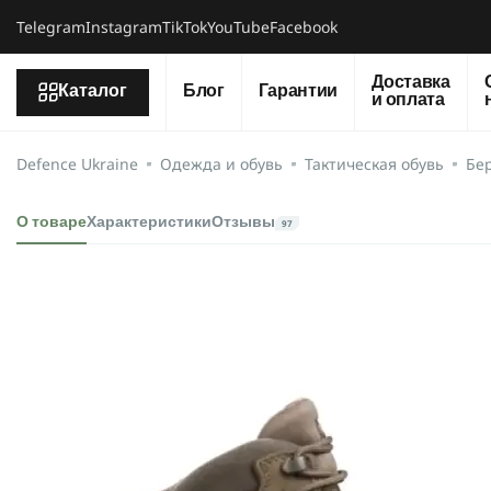
Telegram
Instagram
TikTok
YouTube
Facebook
Доставка
Каталог
Блог
Гарантии
и оплата
Defence Ukraine
Одежда и обувь
Тактическая обувь
Бе
О товаре
Характеристики
Отзывы
97