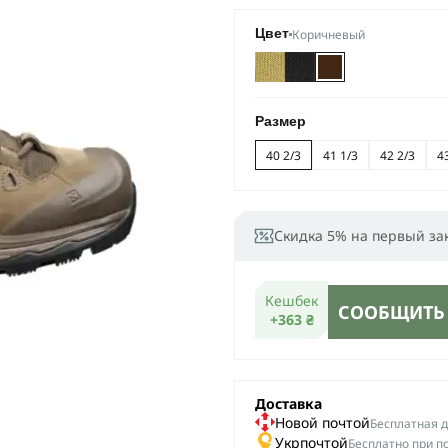
Коричневый
Цвет
Размер
40 2/3
41 1/3
42 2/3
4
Скидка 5% на первый за
Кешбек
СООБЩИТЬ
+363 ₴
Доставка
Новой почтой
Беcплатная до
Укрпочтой
Бесплатно при п