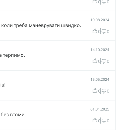
0
0
19.08.2024
ть коли треба маневрувати швидко.
0
0
14.10.2024
е терпимо.
0
0
15.05.2024
ів!
0
0
01.01.2025
 без втоми.
0
0