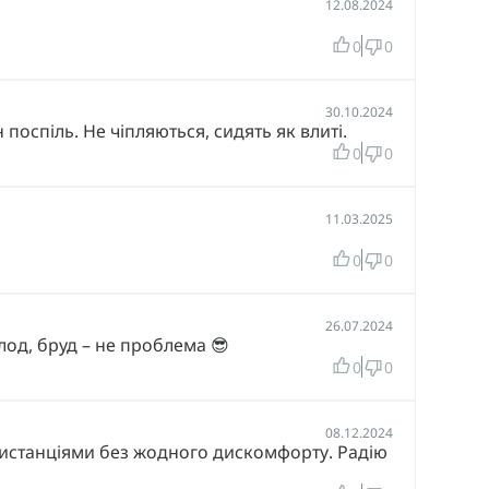
12.08.2024
0
0
30.10.2024
поспіль. Не чіпляються, сидять як влиті.
0
0
11.03.2025
0
0
26.07.2024
лод, бруд – не проблема 😎
0
0
08.12.2024
истанціями без жодного дискомфорту. Радію