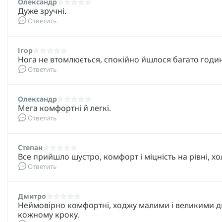
Олександр
Дуже зручні.
Ответить
Ігор
Нога не втомлюється, спокійно йшлося багато годин 
Ответить
Олександр
Мега комфортні й легкі.
Ответить
Степан
Все прийшло шустро, комфорт і міцність на рівні, хо
Ответить
Дмитро
Неймовірно комфортні, ходжу малими і великими д
кожному кроку.