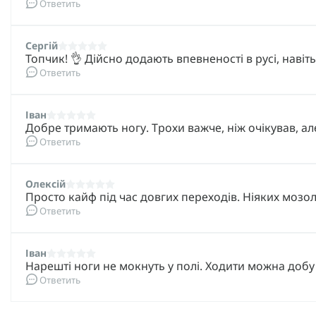
Ответить
Сергій
Топчик! 👌 Дійсно додають впевненості в русі, наві
Ответить
Іван
Добре тримають ногу. Трохи важче, ніж очікував, ал
Ответить
Олексій
Просто кайф під час довгих переходів. Ніяких мозол
Ответить
Іван
Нарешті ноги не мокнуть у полі. Ходити можна добу
Ответить