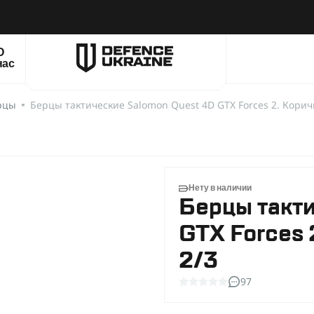
О
нас
рцы
Берцы тактические Salomon Quest 4D GTX Forces 2. Корич
Нету в наличии
Берцы такт
GTX Forces 
2/3
97