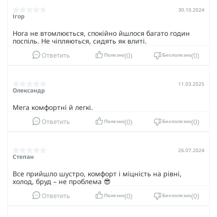
30.10.2024
Ігор
Нога не втомлюється, спокійно йшлося багато годин
поспіль. Не чіпляються, сидять як влиті.
0
0
Ответить
Полезно
Бесполезно
11.03.2025
Олександр
Мега комфортні й легкі.
0
0
Ответить
Полезно
Бесполезно
26.07.2024
Степан
Все прийшло шустро, комфорт і міцність на рівні,
холод, бруд – не проблема 😎
0
0
Ответить
Полезно
Бесполезно