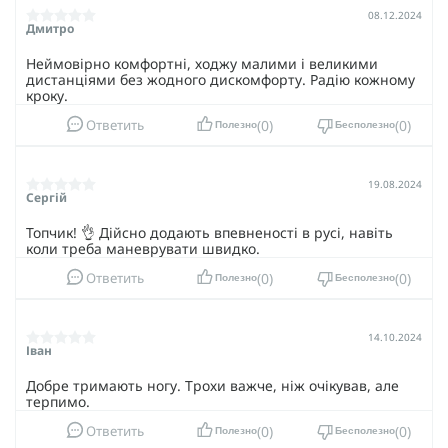
08.12.2024
Дмитро
Неймовірно комфортні, ходжу малими і великими
дистанціями без жодного дискомфорту. Радію кожному
кроку.
0
0
Ответить
Полезно
Бесполезно
19.08.2024
Сергій
Топчик! 👌 Дійсно додають впевненості в русі, навіть
коли треба маневрувати швидко.
0
0
Ответить
Полезно
Бесполезно
14.10.2024
Іван
Добре тримають ногу. Трохи важче, ніж очікував, але
терпимо.
0
0
Ответить
Полезно
Бесполезно