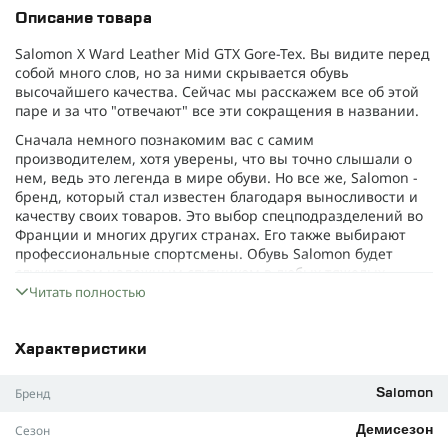
Описание товара
Salomon X Ward Leather Mid GTX Gore-Tex. Вы видите перед
собой много слов, но за ними скрывается обувь
высочайшего качества. Сейчас мы расскажем все об этой
паре и за что "отвечают" все эти сокращения в названии.
Сначала немного познакомим вас с самим
производителем, хотя уверены, что вы точно слышали о
нем, ведь это легенда в мире обуви. Но все же, Salomon -
бренд, который стал известен благодаря выносливости и
качеству своих товаров. Это выбор спецподразделений во
Франции и многих других странах. Его также выбирают
профессиональные спортсмены. Обувь Salomon будет
служить вам надежным спутником в любых тяжелых
условиях и экстремальных приключениях.
Читать полностью
Вернемся к нашим ботинкам. Поверьте, это обувь с
высоким профилем и передовыми технологиями изменит
Характеристики
ваш взгляд на качество. А жизнь с ней точно станет
комфортнее и чуть приятнее. Именно высокий профиль
Бренд
Salomon
этой обуви поможет защитить ваши лодыжки от травм и
немного снизить нагрузку на стопу.
Сезон
Демисезон
Gore-Tex - это надежная водонепроницаемая мембрана.