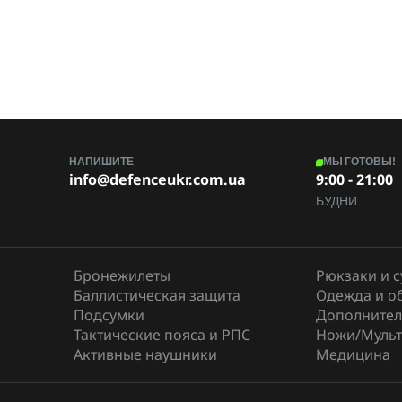
НАПИШИТЕ
МЫ ГОТОВЫ!
info@defenceukr.com.ua
9:00 - 21:00
БУДНИ
Бронежилеты
Рюкзаки и 
Баллистическая защита
Одежда и о
Подсумки
Дополнител
Тактические пояса и РПС
Ножи/Мульт
Активные наушники
Медицина