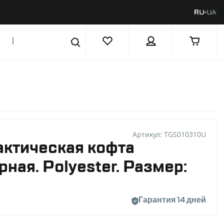
RU
UA
|
Артикул: TGS010310U
актическая кофта
рная. Polyester. Размер:
Гарантия 14 дней