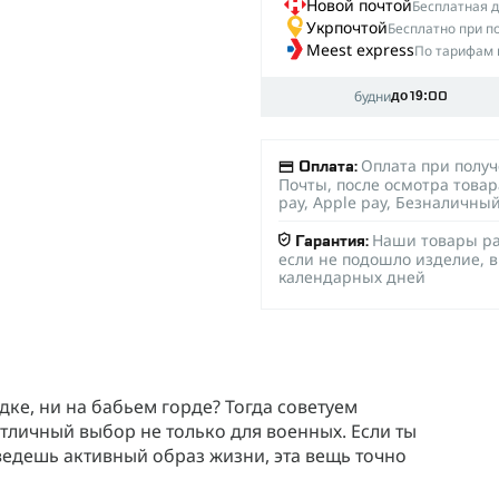
Новой почтой
Беcплатная до
Укрпочтой
Бесплатно при п
Meest express
По тарифам 
будни
до 19:00
Оплата при полу
Оплата:
Почты, после осмотра товар
pay, Apple pay, Безналичны
Наши товары ра
Гарантия:
если не подошло изделие, в
календарных дней
ке, ни на бабьем горде? Тогда советуем
отличный выбор не только для военных. Если ты
ведешь активный образ жизни, эта вещь точно