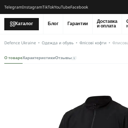
Telegram
Instagram
TikTok
YouTube
Facebook
Доставка
Каталог
Блог
Гарантии
и оплата
Defence Ukraine
Одежда и обувь
Флісові кофти
Флисова
О товаре
Характеристики
Отзывы
1