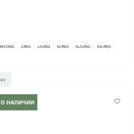
M/LONG
L/REG
L/LONG
XL/REG
XL/LONG
XXL/REG
каз
 О НАЛИЧИИ