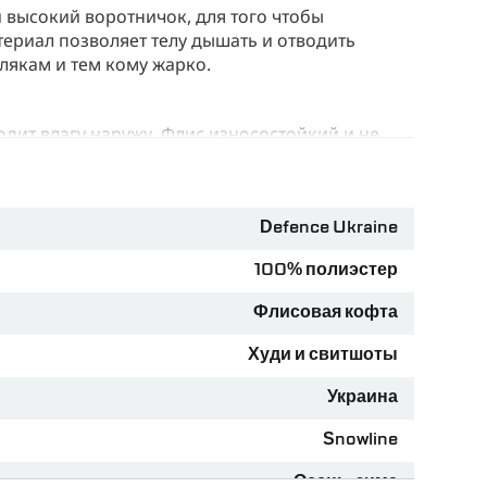
 высокий воротничок, для того чтобы
териал позволяет телу дышать и отводить
лякам и тем кому жарко.
одит влагу наружу. Флис износостойкий и не
олностью сосредоточиться на задачах, не
я что одежда может подвести в любую минуту.
легкие, быстро высыхают и не теряют своих
Defence Ukraine
100% полиэстер
Флисовая кофта
Худи и свитшоты
Украина
дей с ростом до 176 см, и L (long) для людей с
Snowline
Осень-зима