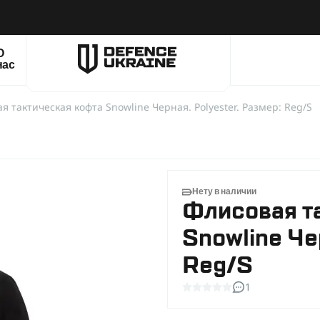
О
нас
я тактическая кофта Snowline Черная. Polyester. Размер: Reg/S
Нету в наличии
Флисовая т
Snowline Че
Reg/S
1