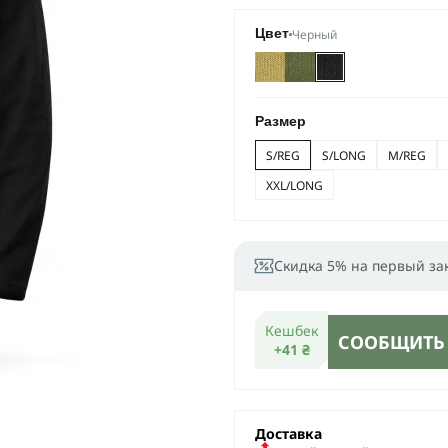
Черный
Цвет
Размер
S/REG
S/LONG
M/REG
XXL/LONG
Скидка 5% на первый за
Кешбек
СООБЩИТЬ
+41 ₴
Доставка