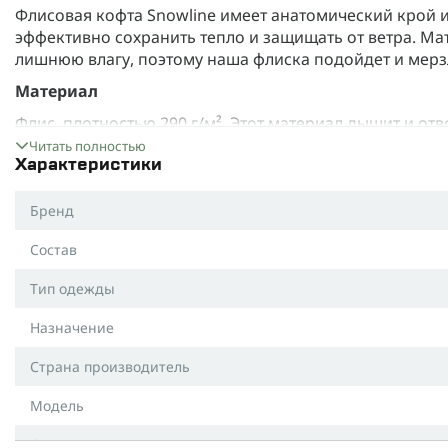
Флисовая кофта Snowline имеет анатомический крой и
эффективно сохранить тепло и защищать от ветра. Ма
лишнюю влагу, поэтому наша флиска подойдет и мерз
Материал
Флис, плотностью 290 г/м². Этот материал дышит и отв
требует особого ухода. Благодаря этому ты сможешь п
Читать полностью
отвлекаться на дискомфортные ощущения и не боятьс
Характеристики
Флиски Snowline занимают немного места, они очень 
Бренд
свойств после многократных стирок.
Состав
Характеристики:
Материал: флис (100% полиэстер).
Тип одежды
Плотность 290 г/м².
Назначение
Цвета: койот, олива, черный.
Страна производитель
Размер: есть две размерные сетки, R (regular) для лю
ростом 186 см или выше.
Модель
Сезон