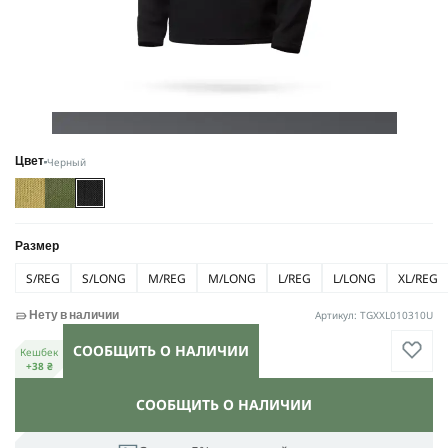
Черный
Цвет
Размер
S/REG
S/LONG
M/REG
M/LONG
L/REG
L/LONG
XL/REG
Артикул: TGXXL010310U
Нету в наличии
СООБЩИТЬ О НАЛИЧИИ
Кешбек
+38 ₴
СООБЩИТЬ О НАЛИЧИИ