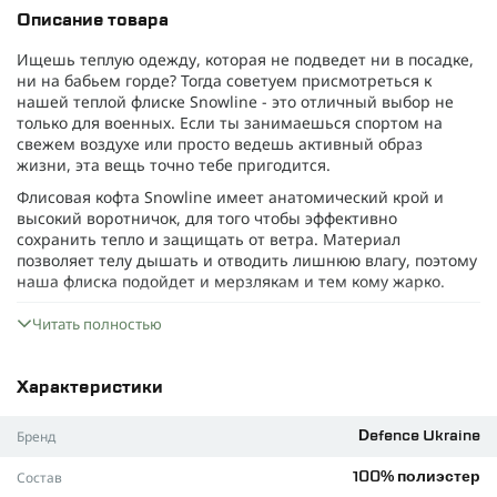
Описание товара
Ищешь теплую одежду, которая не подведет ни в посадке,
ни на бабьем горде? Тогда советуем присмотреться к
нашей теплой флиске Snowline - это отличный выбор не
только для военных. Если ты занимаешься спортом на
свежем воздухе или просто ведешь активный образ
жизни, эта вещь точно тебе пригодится.
Флисовая кофта Snowline имеет анатомический крой и
высокий воротничок, для того чтобы эффективно
сохранить тепло и защищать от ветра. Материал
позволяет телу дышать и отводить лишнюю влагу, поэтому
наша флиска подойдет и мерзлякам и тем кому жарко.
Материал
Читать полностью
Флис, плотностью 290 г/м². Этот материал дышит и
отводит влагу наружу. Флис износостойкий и не требует
особого ухода. Благодаря этому ты сможешь полностью
Характеристики
сосредоточиться на задачах, не отвлекаться на
дискомфортные ощущения и не бояться что одежда может
Бренд
Defence Ukraine
подвести в любую минуту.
Состав
100% полиэстер
Флиски Snowline занимают немного места, они очень