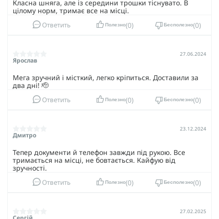
Класна шняга, але із середини трошки тіснувато. В
цілому норм, тримає все на місці.
0
0
Ответить
Полезно
Бесполезно
27.06.2024
Ярослав
Мега зручний і місткий, легко кріпиться. Доставили за
два дні! 🫡
0
0
Ответить
Полезно
Бесполезно
23.12.2024
Дмитро
Тепер документи й телефон завжди під рукою. Все
тримається на місці, не бовтається. Кайфую від
зручності.
0
0
Ответить
Полезно
Бесполезно
27.02.2025
Сергій