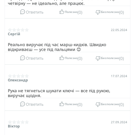
четвірку — не ідеально, але працює.
0
0
Ответить
Полезно
Бесполезно
22.05.2024
Сергій
Реально виручає під час марш-кидків. Швидко
відкриваєш — усе під пальцями 😊
0
0
Ответить
Полезно
Бесполезно
17.07.2024
Олександр
Рука не тягнеться шукати ключі — все під рукою,
виручає щодня.
0
0
Ответить
Полезно
Бесполезно
27.09.2024
Віктор