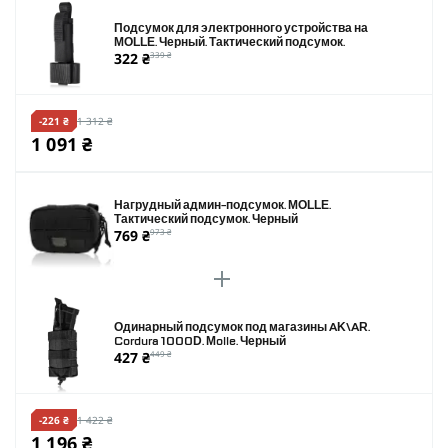
Подсумок для электронного устройства на
MOLLE. Черный. Тактический подсумок.
322 ₴
339 ₴
-221 ₴
1 312 ₴
1 091 ₴
Нагрудный админ-подсумок. MOLLE.
Тактический подсумок. Черный
769 ₴
973 ₴
Одинарный подсумок под магазины AK\AR.
Cordura 1000D. Molle. Черный
427 ₴
449 ₴
-226 ₴
1 422 ₴
1 196 ₴