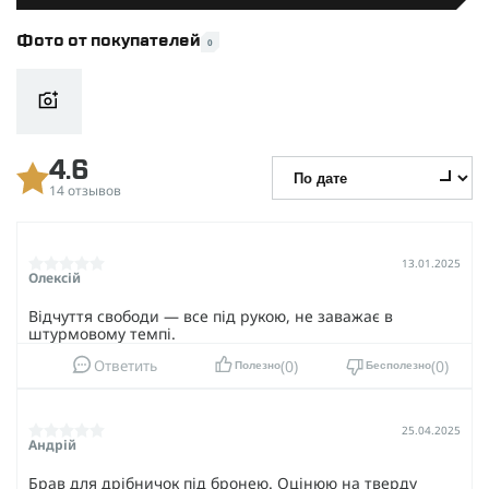
Фото от покупателей
0
4.6
14 отзывов
13.01.2025
Олексій
Відчуття свободи — все під рукою, не заважає в
штурмовому темпі.
0
0
Ответить
Полезно
Бесполезно
25.04.2025
Андрій
Брав для дрібничок під бронею. Оцінюю на тверду