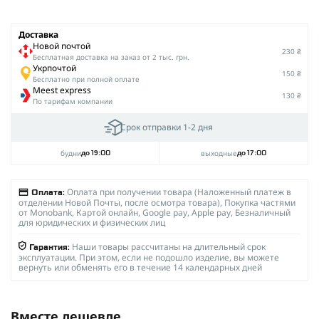
Доставка
Новой почтой
230 ₴
Беcплатная доставка на заказ от 2 тыс. грн.
Укрпочтой
150 ₴
Бесплатно при полной оплате
Meest express
130 ₴
По тарифам компании
Срок отправки 1-2 дня
будни
выходные
до 19:00
до 17:00
Оплата при получении товара (Наложенный платеж в
Оплата:
отделении Новой Почты, после осмотра товара), Покупка частями
от Monobank, Картой онлайн, Google pay, Apple pay, Безналичный
для юридических и физических лиц
Наши товары рассчитаны на длительный срок
Гарантия:
эксплуатации. При этом, если не подошло изделие, вы можете
вернуть или обменять его в течение 14 календарных дней
Вместе дешевле