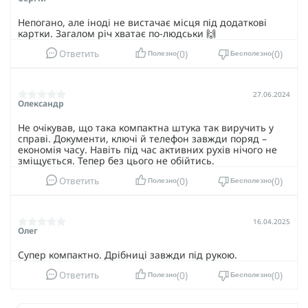
Непогано, але іноді не вистачає місця під додаткові
картки. Загалом річ хватає по-людськи 🙌
0
0
Ответить
Полезно
Бесполезно
27.06.2024
Олександр
Не очікував, що така компактна штука так виручить у
справі. Документи, ключі й телефон завжди поряд –
економія часу. Навіть під час активних рухів нічого не
зміщується. Тепер без цього не обійтись.
0
0
Ответить
Полезно
Бесполезно
16.04.2025
Олег
Супер компактно. Дрібниці завжди під рукою.
0
0
Ответить
Полезно
Бесполезно