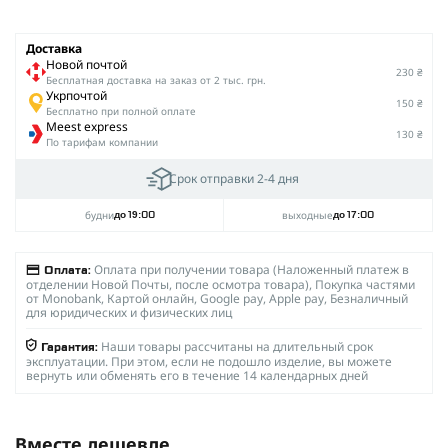
Доставка
Новой почтой
230 ₴
Беcплатная доставка на заказ от 2 тыс. грн.
Укрпочтой
150 ₴
Бесплатно при полной оплате
Meest express
130 ₴
По тарифам компании
Срок отправки 2-4 дня
будни
выходные
до 19:00
до 17:00
Оплата при получении товара (Наложенный платеж в
Оплата:
отделении Новой Почты, после осмотра товара), Покупка частями
от Monobank, Картой онлайн, Google pay, Apple pay, Безналичный
для юридических и физических лиц
Наши товары рассчитаны на длительный срок
Гарантия:
эксплуатации. При этом, если не подошло изделие, вы можете
вернуть или обменять его в течение 14 календарных дней
Вместе дешевле