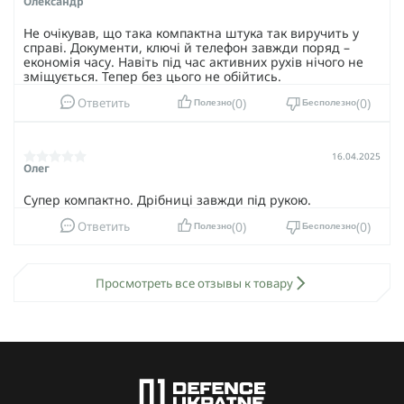
Олександр
Не очікував, що така компактна штука так виручить у
справі. Документи, ключі й телефон завжди поряд –
економія часу. Навіть під час активних рухів нічого не
зміщується. Тепер без цього не обійтись.
0
0
Ответить
Полезно
Бесполезно
16.04.2025
Олег
Супер компактно. Дрібниці завжди під рукою.
0
0
Ответить
Полезно
Бесполезно
Просмотреть все отзывы к товару