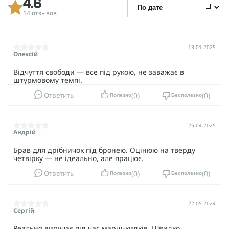
4.6
14 отзывов
13.01.2025
Олексій
Відчуття свободи — все під рукою, не заважає в
штурмовому темпі.
0
0
Ответить
Полезно
Бесполезно
25.04.2025
Андрій
Брав для дрібничок під бронею. Оцінюю на тверду
четвірку — не ідеально, але працює.
0
0
Ответить
Полезно
Бесполезно
22.05.2024
Сергій
Реально виручає під час марш-кидків. Швидко