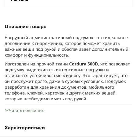
Описание товара
Нагрудный административный подсумок - это идеальное
дополнение к снаряжению, которое поможет хранить
важные вещи под рукой и обеспечивает дополнительный
комфорт и функциональность.
Изготовлен из прочной ткани
Cordura 500D
, что позволяет
подсумку выдерживать интенсивные нагрузки и
отличается устойчивостью к износу. Это гарантирует, что
он прослужит долго, даже в суровых условиях. Подсумок
разработан для хранения документов, мобильного
телефона, ключей, карточек и других мелких вещей,
которые необходимо иметь под рукой.
Мы точно знаем какое количество мелочей нужно)
Читать полностью
Внутри
есть специальные затяжки
, обеспечивающие
надежную фиксацию содержимого, чтобы ничего не
потерялось.
Характеристики
Благодаря
системе MOLLE
, подсумок легко закрепляется