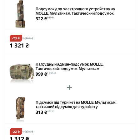
Подсумок для электронного устройства на
MOLLE. Мультикам. Тактический подсумок.
322 ₴
339 ₴
-23 ₴
1 344 ₴
1 321 ₴
Нагрудный админ-подсумок. MOLLE.
Тактический подсумок. Мультикам
999 ₴
1 005 ₴
Підсумок під турнікет на MOLLE. Мультикам,
тактичний підсумок для турнікету
313 ₴
329 ₴
-22 ₴
1 334 ₴
1 312 ₴