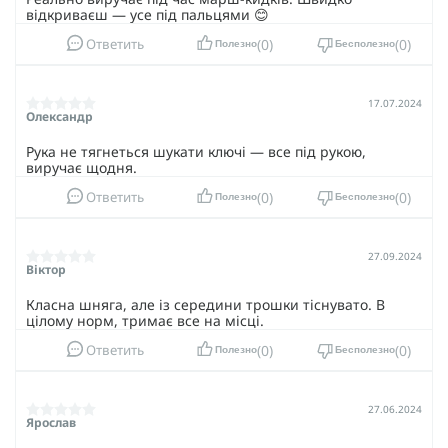
відкриваєш — усе під пальцями 😊
0
0
Ответить
Полезно
Бесполезно
17.07.2024
Олександр
Рука не тягнеться шукати ключі — все під рукою,
виручає щодня.
0
0
Ответить
Полезно
Бесполезно
27.09.2024
Віктор
Класна шняга, але із середини трошки тіснувато. В
цілому норм, тримає все на місці.
0
0
Ответить
Полезно
Бесполезно
27.06.2024
Ярослав