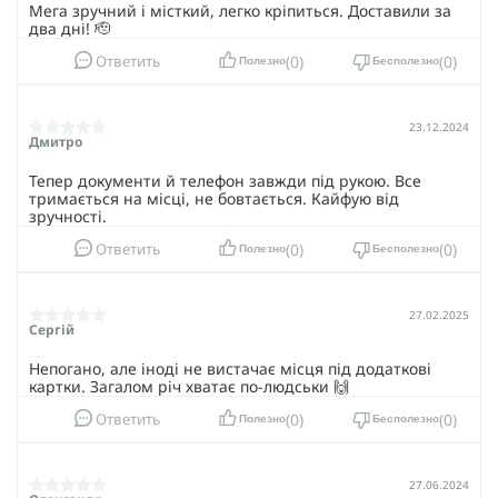
Мега зручний і місткий, легко кріпиться. Доставили за
два дні! 🫡
0
0
Ответить
Полезно
Бесполезно
23.12.2024
Дмитро
Тепер документи й телефон завжди під рукою. Все
тримається на місці, не бовтається. Кайфую від
зручності.
0
0
Ответить
Полезно
Бесполезно
27.02.2025
Сергій
Непогано, але іноді не вистачає місця під додаткові
картки. Загалом річ хватає по-людськи 🙌
0
0
Ответить
Полезно
Бесполезно
27.06.2024