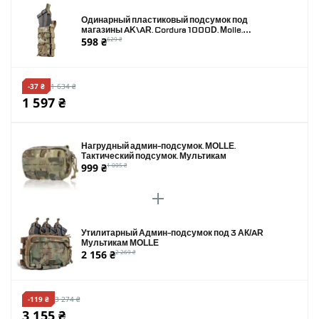
Одинарный пластиковый подсумок под
магазины AK\AR. Cordura 1000D. Molle.
598 ₴
629 ₴
Мультикам
-37 ₴
1 634 ₴
1 597 ₴
Нагрудный админ-подсумок. MOLLE.
Тактический подсумок. Мультикам
999 ₴
1 005 ₴
Утилитарный Админ-подсумок под 3 АК/AR
Мультикам MOLLE
2 156 ₴
2 269 ₴
-119 ₴
3 274 ₴
3 155 ₴