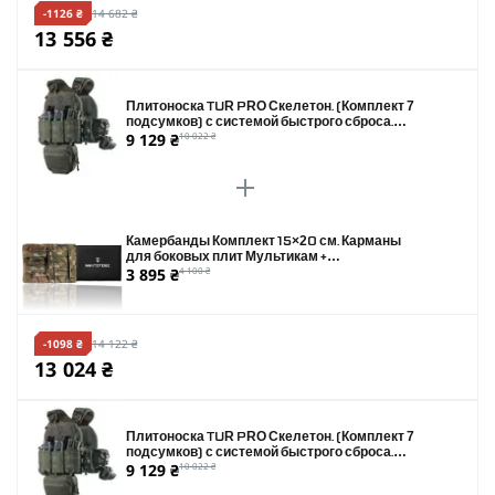
-1126 ₴
14 682 ₴
13 556 ₴
Плитоноска TUR PRO Скелетон. (Комплект 7
подсумков) с системой быстрого сброса.
9 129 ₴
10 022 ₴
Molle. Цвет Олива.
Камербанды Комплект 15×20 см. Карманы
для боковых плит Мультикам +
3 895 ₴
4 100 ₴
Баллистические пакеты 2 класса защиты
-1098 ₴
14 122 ₴
13 024 ₴
Плитоноска TUR PRO Скелетон. (Комплект 7
подсумков) с системой быстрого сброса.
9 129 ₴
10 022 ₴
Molle. Цвет Олива.