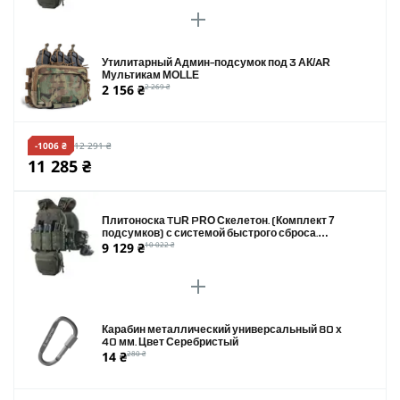
Утилитарный Админ-подсумок под 3 АК/AR
Мультикам MOLLE
2 156 ₴
2 269 ₴
-1006 ₴
12 291 ₴
11 285 ₴
Плитоноска TUR PRO Скелетон. (Комплект 7
подсумков) с системой быстрого сброса.
9 129 ₴
10 022 ₴
Molle. Цвет Олива.
Карабин металлический универсальный 80 х
40 мм. Цвет Серебристый
14 ₴
280 ₴