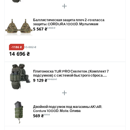
Баллистическая защита плеч 2-го класса
защиты. CORDURA 1000D. Мультикам
5 567 ₴
5 860 ₴
-1186 ₴
15 882 ₴
14 696 ₴
Плитоноска TUR PRO Скелетон. (Комплект 7
подсумков) с системой быстрого сброса.
9 129 ₴
10 022 ₴
Molle. Цвет Олива.
Двойной подсумок под магазины AK\AR.
Cordura 1000D. Molle. Олива
569 ₴
599 ₴