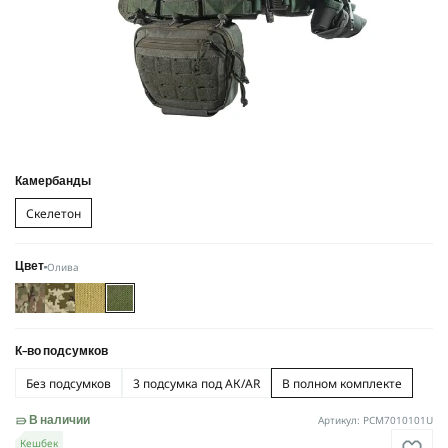
Камербанды
Скелетон
Олива
Цвет
К-во подсумков
Без подсумков
3 подсумка под АК/AR
В полном комплекте
Артикул: PCM7010101U
В наличии
Кешбек