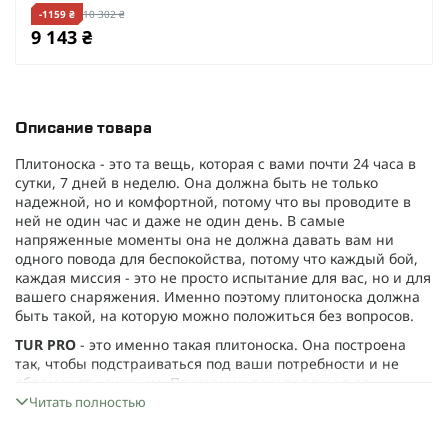
-1159 ₴
10 302 ₴
9 143 ₴
Описание товара
Плитоноска - это та вещь, которая с вами почти 24 часа в
сутки, 7 дней в неделю. Она должна быть не только
надежной, но и комфортной, потому что вы проводите в
ней не один час и даже не один день. В самые
напряженные моменты она не должна давать вам ни
одного повода для беспокойства, потому что каждый бой,
каждая миссия - это не просто испытание для вас, но и для
вашего снаряжения. Именно поэтому плитоноска должна
быть такой, на которую можно положиться без вопросов.
TUR PRO
- это именно такая плитоноска. Она построена
так, чтобы подстраиваться под ваши потребности и не
обременять лишним. Почему мы так уверены в ее
качестве? Давайте разберемся.
Читать полностью
Плитоноска изготовлена из
Cordura 1000D Nylon 6.6
,