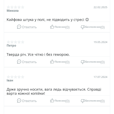
PRO и дайте себе возможность сосредоточиться на
главном без лишних мыслей.
22.02.2025
Микола
Кайфова штука у полі, не підводить у стресі 😊
0
0
Ответить
Полезно
Бесполезно
19.05.2024
Петро
Тверда річ. Усе чітко і без геморою.
0
0
Ответить
Полезно
Бесполезно
17.07.2024
Іван
Дуже зручно носити, вага ледь відчувається. Справді
варта кожної копійки!
0
0
Ответить
Полезно
Бесполезно