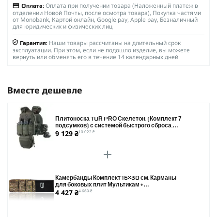
Оплата при получении товара (Наложенный платеж в
Оплата:
отделении Новой Почты, после осмотра товара), Покупка частями
от Monobank, Картой онлайн, Google pay, Apple pay, Безналичный
для юридических и физических лиц
Наши товары рассчитаны на длительный срок
Гарантия:
эксплуатации. При этом, если не подошло изделие, вы можете
вернуть или обменять его в течение 14 календарных дней
Вместе дешевле
Плитоноска TUR PRO Скелетон. (Комплект 7
подсумков) с системой быстрого сброса.
9 129 ₴
10 022 ₴
Molle. Цвет Олива.
Камербанды Комплект 15×30 см. Карманы
для боковых плит Мультикам +
4 427 ₴
4 660 ₴
Баллистические пакеты 2 класса защиты