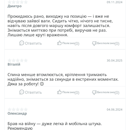
09.11.2024
Дмитро
Прокидаюсь рано, виходжу на позицію — і вже не
відчуваю зайвої ваги. Сидить чітко, нічого не тисне,
навіть після довгого маршу комфорт залишається.
Знімається миттєво при потребі, виручав не раз.
Лишаю лише круті враження.
0
0
Ответить
Полезно
Бесполезно
30.04.2025
Віталій
Спина менше втомлюється, кріплення тримають
надійно, знімається за секунди в екстрених моментах.
Дяка за роботу! 😊
0
0
Ответить
Полезно
Бесполезно
04.06.2024
Олександр
Брав на війну — дуже легка й мобільна штука.
Рекомендую