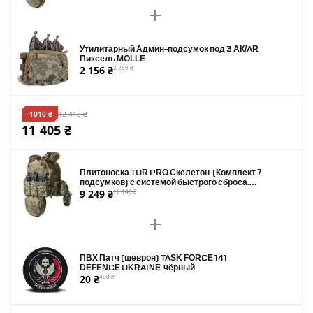
Утилитарный Админ-подсумок под 3 АК/AR
Пиксель MOLLE
2 156 ₴
2 269 ₴
-1010 ₴
12 415 ₴
11 405 ₴
Плитоноска TUR PRO Скелетон. (Комплект 7
подсумков) с системой быстрого сброса.
9 249 ₴
10 146 ₴
Molle. Цвет Пиксель.
ПВХ Патч (шеврон) TASK FORCE 141
DEFENCE UKRAINE. чёрный
20 ₴
400 ₴