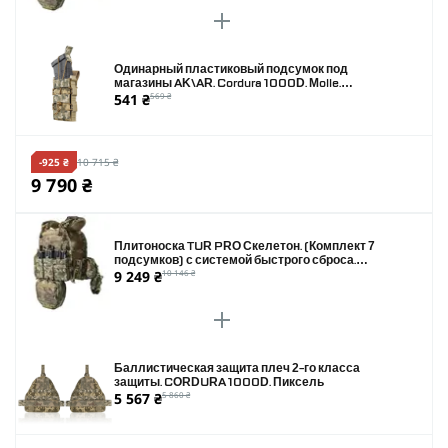
Одинарный пластиковый подсумок под
магазины AK\AR. Cordura 1000D. Molle.
541 ₴
569 ₴
Пиксель
-925 ₴
10 715 ₴
9 790 ₴
Плитоноска TUR PRO Скелетон. (Комплект 7
подсумков) с системой быстрого сброса.
9 249 ₴
10 146 ₴
Molle. Цвет Пиксель.
Баллистическая защита плеч 2-го класса
защиты. CORDURA 1000D. Пиксель
5 567 ₴
5 860 ₴