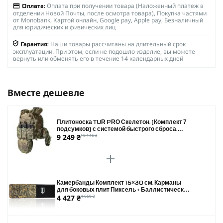
Оплата при получении товара (Наложенный платеж в
Оплата:
отделении Новой Почты, после осмотра товара), Покупка частями
от Monobank, Картой онлайн, Google pay, Apple pay, Безналичный
для юридических и физических лиц
Наши товары рассчитаны на длительный срок
Гарантия:
эксплуатации. При этом, если не подошло изделие, вы можете
вернуть или обменять его в течение 14 календарных дней
Вместе дешевле
Плитоноска TUR PRO Скелетон. (Комплект 7
подсумков) с системой быстрого сброса.
9 249 ₴
10 146 ₴
Molle. Цвет Пиксель.
Камербанды Комплект 15×30 см. Карманы
для боковых плит Пиксель + Баллистические
4 427 ₴
4 660 ₴
пакеты 2 класса защиты