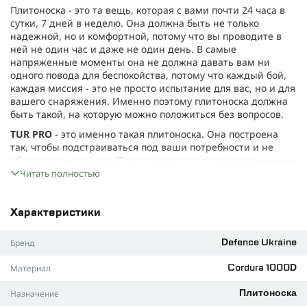
Плитоноска - это та вещь, которая с вами почти 24 часа в
сутки, 7 дней в неделю. Она должна быть не только
надежной, но и комфортной, потому что вы проводите в
ней не один час и даже не один день. В самые
напряженные моменты она не должна давать вам ни
одного повода для беспокойства, потому что каждый бой,
каждая миссия - это не просто испытание для вас, но и для
вашего снаряжения. Именно поэтому плитоноска должна
быть такой, на которую можно положиться без вопросов.
TUR PRO
- это именно такая плитоноска. Она построена
так, чтобы подстраиваться под ваши потребности и не
обременять лишним. Почему мы так уверены в ее
качестве? Давайте разберемся.
Читать полностью
Плитоноска изготовлена из
Cordura 1000D Nylon 6.6
,
которая обеспечивает высокую прочность и выносливость,
Характеристики
а также устойчивость к износу даже в самых
экстремальных условиях. Материал также обладает
Бренд
Defence Ukraine
водоотталкивающими свойствами. А полиамидная стропа,
весящая всего 20 г/м, добавляет еще больше прочности,
Материал
Cordura 1000D
при этом легкость не страдает.
И здесь сразу отметим вес. Плитоноска весит всего
950
Назначение
Плитоноска
граммов
. Она легкая, удобная и не стесняет ваших