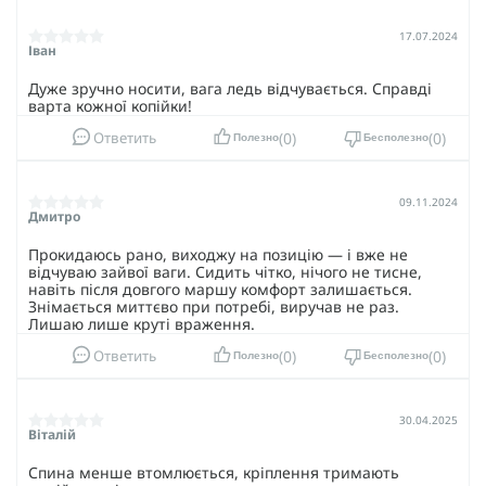
17.07.2024
Іван
Дуже зручно носити, вага ледь відчувається. Справді
варта кожної копійки!
0
0
Ответить
Полезно
Бесполезно
09.11.2024
Дмитро
Прокидаюсь рано, виходжу на позицію — і вже не
відчуваю зайвої ваги. Сидить чітко, нічого не тисне,
навіть після довгого маршу комфорт залишається.
Знімається миттєво при потребі, виручав не раз.
Лишаю лише круті враження.
0
0
Ответить
Полезно
Бесполезно
30.04.2025
Віталій
Спина менше втомлюється, кріплення тримають