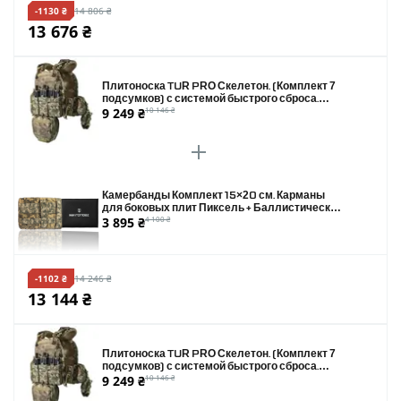
-1130 ₴
14 806 ₴
13 676 ₴
Плитоноска TUR PRO Скелетон. (Комплект 7
подсумков) с системой быстрого сброса.
9 249 ₴
10 146 ₴
Molle. Цвет Пиксель.
Камербанды Комплект 15×20 см. Карманы
для боковых плит Пиксель + Баллистические
3 895 ₴
4 100 ₴
пакеты 2 класса защиты
-1102 ₴
14 246 ₴
13 144 ₴
Плитоноска TUR PRO Скелетон. (Комплект 7
подсумков) с системой быстрого сброса.
9 249 ₴
10 146 ₴
Molle. Цвет Пиксель.