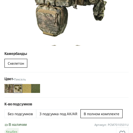
Камербанды
Скелетон
Пиксель
Цвет
К-во подсумков
Без подсумков
3 подсумка под АК/AR
В полном комплекте
Артикул: PCM7010501U
В наличии
Кешбек