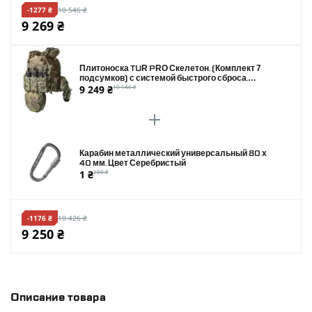
-1277 ₴
10 546 ₴
9 269 ₴
Плитоноска TUR PRO Скелетон. (Комплект 7
подсумков) с системой быстрого сброса.
9 249 ₴
10 146 ₴
Molle. Цвет Пиксель.
Карабин металлический универсальный 80 х
40 мм. Цвет Серебристый
1 ₴
280 ₴
-1176 ₴
10 426 ₴
9 250 ₴
Описание товара