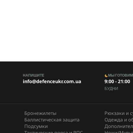
НАПИШИТЕ
МЫ ГОТОВИ
info@defenceukr.com.ua
9:00 - 21:00
БУДНИ
Бронежилеты
Рюкзаки и 
Баллистическая защита
Одежда и о
Подсумки
Дополнител
Тактические пояса и РПС
Ножи/Мульт