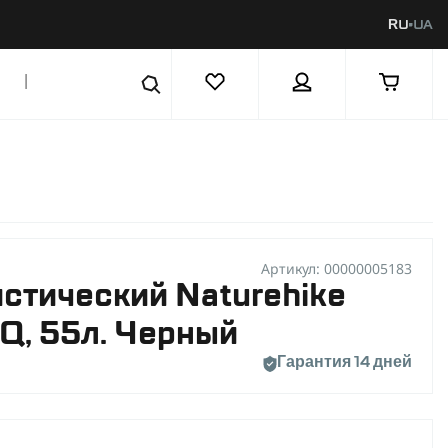
RU
UA
|
Артикул: 00000005183
стический Naturehike
, 55л. Черный
Гарантия 14 дней