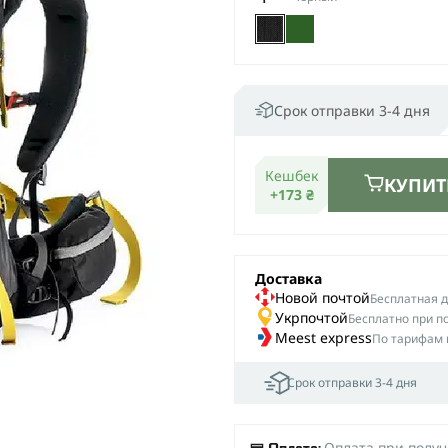
Срок отправки 3-4 дня
Кешбек
КУПИТ
+173 ₴
Доставка
Новой почтой
Беcплатная до
Укрпочтой
Бесплатно при п
Meest express
По тарифам 
Срок отправки 3-4 дня
Оплата при полу