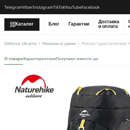
Telegram
Viber
Instagram
TikTok
YouTube
Facebook
Доставка
Каталог
Блог
Гарантии
и оплата
Defence Ukraine
Рюкзаки и сумки
Рюкзак туристический 
О товаре
Характеристики
Покупают вместе
369