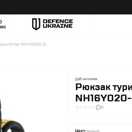
О
нас
Naturehike NH16Y020-Q
В наличии
Рюкзак тури
NH16Y020-Q
0
Черный
Цвет