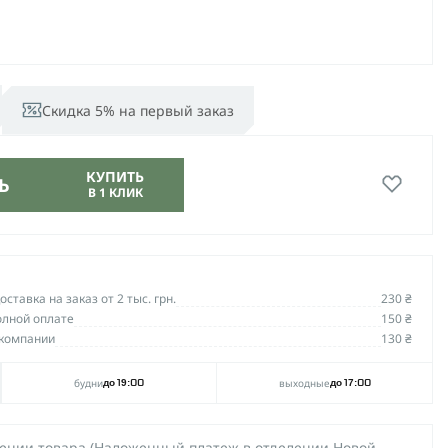
Скидка 5% на первый заказ
КУПИТЬ
Ь
В 1 КЛИК
ставка на заказ от 2 тыс. грн.
230 ₴
олной оплате
150 ₴
компании
130 ₴
будни
выходные
до 19:00
до 17:00
чении товара (Наложенный платеж в отделении Новой