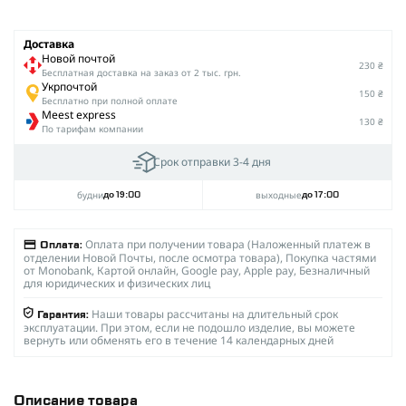
Доставка
Новой почтой
230 ₴
Беcплатная доставка на заказ от 2 тыс. грн.
Укрпочтой
150 ₴
Бесплатно при полной оплате
Meest express
130 ₴
По тарифам компании
Срок отправки 3-4 дня
будни
выходные
до 19:00
до 17:00
Оплата при получении товара (Наложенный платеж в
Оплата:
отделении Новой Почты, после осмотра товара), Покупка частями
от Monobank, Картой онлайн, Google pay, Apple pay, Безналичный
для юридических и физических лиц
Наши товары рассчитаны на длительный срок
Гарантия:
эксплуатации. При этом, если не подошло изделие, вы можете
вернуть или обменять его в течение 14 календарных дней
Описание товара