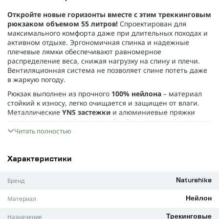
Откройте новые горизонты вместе с этим треккинговым
рюкзаком объемом 55 литров!
Спроектирован для
максимального комфорта даже при длительных походах и
активном отдыхе. Эргономичная спинка и надежные
плечевые лямки обеспечивают равномерное
распределение веса, снижая нагрузку на спину и плечи.
Вентиляционная система не позволяет спине потеть даже
в жаркую погоду.
Рюкзак выполнен из прочного
100% нейлона
– материал
стойкий к износу, легко очищается и защищен от влаги.
Металлические
YNS застежки
и алюминиевые пряжки
гарантируют долгий срок службы. Это настоящий спутник
для захватывающих путешествий!
Читать полностью
Объем: 55 литров.
Цвет: зеленый.
Характеристики
Габариты: 76 x 32 x 23 см.
Бренд
Naturehike
Вес: всего 1,92 кг.
Материал
Нейлон
Вместительные эластичные карманы позволяют удобно
организовать и быстро найти все необходимые вещи.
Назначение
Трекинговые